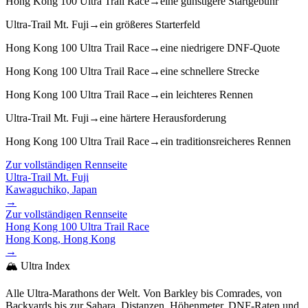
Hong Kong 100 Ultra Trail Race
→
eine günstigere Startgebühr
Ultra-Trail Mt. Fuji
→
ein größeres Starterfeld
Hong Kong 100 Ultra Trail Race
→
eine niedrigere DNF-Quote
Hong Kong 100 Ultra Trail Race
→
eine schnellere Strecke
Hong Kong 100 Ultra Trail Race
→
ein leichteres Rennen
Ultra-Trail Mt. Fuji
→
eine härtere Herausforderung
Hong Kong 100 Ultra Trail Race
→
ein traditionsreicheres Rennen
Zur vollständigen Rennseite
Ultra-Trail Mt. Fuji
Kawaguchiko, Japan
→
Zur vollständigen Rennseite
Hong Kong 100 Ultra Trail Race
Hong Kong, Hong Kong
→
🏔️ Ultra Index
Alle Ultra-Marathons der Welt. Von Barkley bis Comrades, von
Backyards bis zur Sahara. Distanzen, Höhenmeter, DNF-Raten und