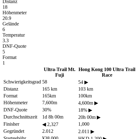
Distanz
18
Höhenmeter
20.9
Gelände
6
Temperatur
3.3
DNF-Quote
5
Format
1
Ultra-Trail Mt.
Hong Kong 100 Ultra Trail
Fuji
Race
Schwierigkeitsgrad
58
54
▶
Distanz
165 km
103 km
Format
165km
100km
Höhenmeter
7,600m
4,600m
▶
DNF-Quote
30%
18%
▶
Durchschnittszeit
1d 8h 00m
20h 00m
▶
Finisher
1,000
◀
2,327
Gegründet
2.012
2.011
▶
Startgebühr
¥38,000
HKD 1,200
▶