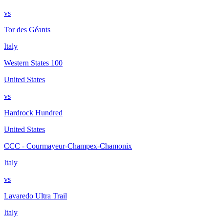
vs
Tor des Géants
Italy
Western States 100
United States
vs
Hardrock Hundred
United States
CCC - Courmayeur-Champex-Chamonix
Italy
vs
Lavaredo Ultra Trail
Italy