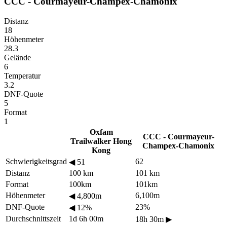
CCC - Courmayeur-Champex-Chamonix
Distanz
18
Höhenmeter
28.3
Gelände
6
Temperatur
3.2
DNF-Quote
5
Format
1
Oxfam
CCC - Courmayeur-
Trailwalker Hong
Champex-Chamonix
Kong
Schwierigkeitsgrad
62
◀
51
Distanz
100 km
101 km
Format
100km
101km
Höhenmeter
6,100m
◀
4,800m
DNF-Quote
23%
◀
12%
Durchschnittszeit
1d 6h 00m
18h 30m
▶