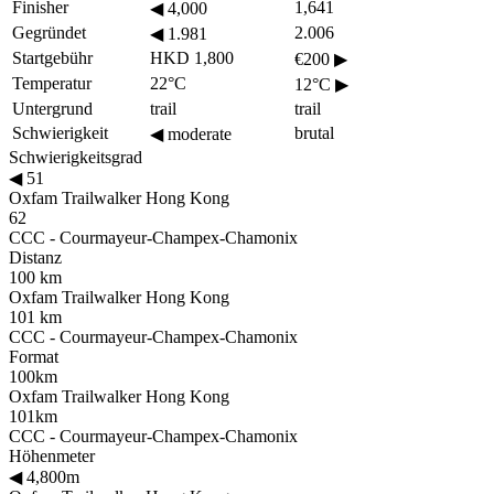
Finisher
1,641
◀
4,000
Gegründet
2.006
◀
1.981
Startgebühr
HKD 1,800
€200
▶
Temperatur
22°C
12°C
▶
Untergrund
trail
trail
Schwierigkeit
brutal
◀
moderate
Schwierigkeitsgrad
◀
51
Oxfam Trailwalker Hong Kong
62
CCC - Courmayeur-Champex-Chamonix
Distanz
100 km
Oxfam Trailwalker Hong Kong
101 km
CCC - Courmayeur-Champex-Chamonix
Format
100km
Oxfam Trailwalker Hong Kong
101km
CCC - Courmayeur-Champex-Chamonix
Höhenmeter
◀
4,800m