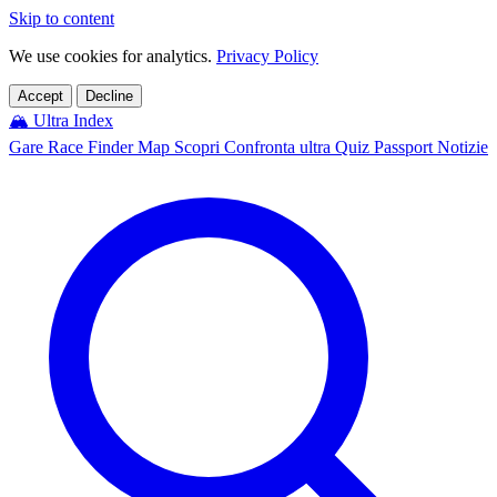
Skip to content
We use cookies for analytics.
Privacy Policy
Accept
Decline
🏔️
Ultra Index
Gare
Race Finder
Map
Scopri
Confronta ultra
Quiz
Passport
Notizie