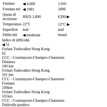
Finisher
1,641
◀
4,000
Fondata nel
2006
◀
1981
Quota di
HKD 1,800
€200
▶
iscrizione
Temperatura
22°C
12°C
▶
Superficie
trail
trail
Difficoltà
brutal
◀
moderate
Indice di difficoltà
◀
51
Oxfam Trailwalker Hong Kong
62
CCC - Courmayeur-Champex-Chamonix
Distanza
100 km
Oxfam Trailwalker Hong Kong
101 km
CCC - Courmayeur-Champex-Chamonix
Formato
100km
Oxfam Trailwalker Hong Kong
101km
CCC - Courmayeur-Champex-Chamonix
Dislivello positivo