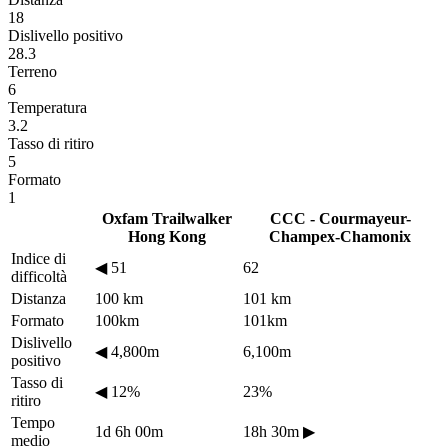
18
Dislivello positivo
28.3
Terreno
6
Temperatura
3.2
Tasso di ritiro
5
Formato
1
Oxfam Trailwalker
CCC - Courmayeur-
Hong Kong
Champex-Chamonix
Indice di
◀
51
62
difficoltà
Distanza
100 km
101 km
Formato
100km
101km
Dislivello
◀
4,800m
6,100m
positivo
Tasso di
◀
12%
23%
ritiro
Tempo
1d 6h 00m
18h 30m
▶
medio