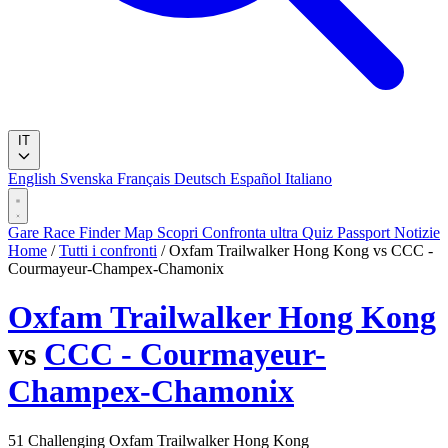
IT
English
Svenska
Français
Deutsch
Español
Italiano
Gare
Race Finder
Map
Scopri
Confronta ultra
Quiz
Passport
Notizie
Home
/
Tutti i confronti
/
Oxfam Trailwalker Hong Kong vs CCC -
Courmayeur-Champex-Chamonix
Oxfam Trailwalker Hong Kong
vs
CCC - Courmayeur-
Champex-Chamonix
51
Challenging
Oxfam Trailwalker Hong Kong