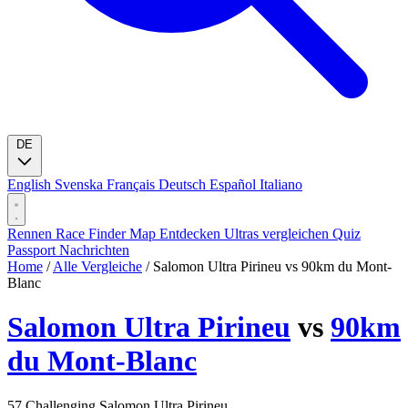
DE
English
Svenska
Français
Deutsch
Español
Italiano
Rennen
Race Finder
Map
Entdecken
Ultras vergleichen
Quiz
Passport
Nachrichten
Home
/
Alle Vergleiche
/
Salomon Ultra Pirineu vs 90km du Mont-
Blanc
Salomon Ultra Pirineu
vs
90km
du Mont-Blanc
57
Challenging
Salomon Ultra Pirineu