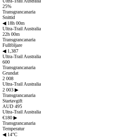
Ultra-Trail Australia
25%
Transgrancanaria
Snittid
◀
18h 00m
Ultra-Trail Australia
22h 00m
Transgrancanaria
Fullföljare
◀
1,387
Ultra-Trail Australia
600
Transgrancanaria
Grundat
2 008
Ultra-Trail Australia
2 003
▶
Transgrancanaria
Startavgift
AUD 495
Ultra-Trail Australia
€180
▶
Transgrancanaria
Temperatur
◀
14°C