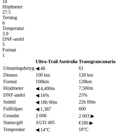
18
Höjdmeter
27.5
Terräng
6
Temperatur
3.9
DNF-andel
5
Format
1
Ultra-Trail Australia
Transgrancanaria
Utmaningsbetyg
61
◀
48
Distans
100 km
128 km
Format
100km
128km
Höjdmeter
7,500m
◀
4,400m
DNF-andel
25%
◀
16%
Snittid
22h 00m
◀
18h 00m
Fullföljare
600
◀
1,387
Grundat
2 008
2 003
▶
Startavgift
AUD 495
€180
▶
Temperatur
18°C
◀
14°C