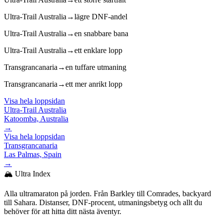
Ultra-Trail Australia
→
lägre DNF-andel
Ultra-Trail Australia
→
en snabbare bana
Ultra-Trail Australia
→
ett enklare lopp
Transgrancanaria
→
en tuffare utmaning
Transgrancanaria
→
ett mer anrikt lopp
Visa hela loppsidan
Ultra-Trail Australia
Katoomba, Australia
→
Visa hela loppsidan
Transgrancanaria
Las Palmas, Spain
→
🏔️ Ultra Index
Alla ultramaraton på jorden. Från Barkley till Comrades, backyard
till Sahara. Distanser, DNF-procent, utmaningsbetyg och allt du
behöver för att hitta ditt nästa äventyr.