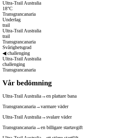
Ultra-Trail Australia
18°C
Transgrancanaria
Underlag
trail
Ultra-Trail Australia
trail
Transgrancanaria
Svårighetsgrad
◀
challenging
Ultra-Trail Australia
challenging
Transgrancanaria
Vår bedömning
Ultra-Trail Australia
→
en plattare bana
Transgrancanaria
→
varmare väder
Ultra-Trail Australia
→
svalare väder
Transgrancanaria
→
en billigare startavgift
Ultra-Trail Australia
→
ett större startfält