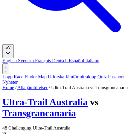
SV
English
Svenska
Français
Deutsch
Español
Italiano
Lopp
Race Finder
Map
Utforska
Jämför ultralopp
Quiz
Passport
Nyheter
Home
/
Alla jämförelser
/
Ultra-Trail Australia vs Transgrancanaria
Ultra-Trail Australia
vs
Transgrancanaria
48
Challenging
Ultra-Trail Australia
vs