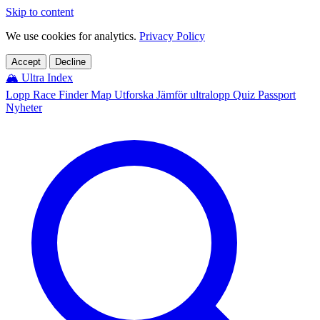
Skip to content
We use cookies for analytics.
Privacy Policy
Accept
Decline
🏔️
Ultra Index
Lopp
Race Finder
Map
Utforska
Jämför ultralopp
Quiz
Passport
Nyheter