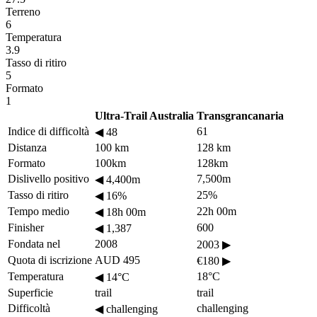
Terreno
6
Temperatura
3.9
Tasso di ritiro
5
Formato
1
Ultra-Trail Australia
Transgrancanaria
Indice di difficoltà
61
◀
48
Distanza
100 km
128 km
Formato
100km
128km
Dislivello positivo
7,500m
◀
4,400m
Tasso di ritiro
25%
◀
16%
Tempo medio
22h 00m
◀
18h 00m
Finisher
600
◀
1,387
Fondata nel
2008
2003
▶
Quota di iscrizione
AUD 495
€180
▶
Temperatura
18°C
◀
14°C
Superficie
trail
trail
Difficoltà
challenging
◀
challenging