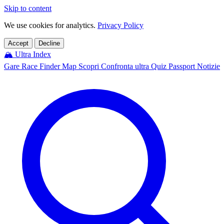
Skip to content
We use cookies for analytics.
Privacy Policy
Accept
Decline
🏔️
Ultra Index
Gare
Race Finder
Map
Scopri
Confronta ultra
Quiz
Passport
Notizie