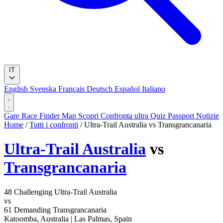
IT
English
Svenska
Français
Deutsch
Español
Italiano
Gare
Race Finder
Map
Scopri
Confronta ultra
Quiz
Passport
Notizie
Home
/
Tutti i confronti
/
Ultra-Trail Australia vs Transgrancanaria
Ultra-Trail Australia
vs
Transgrancanaria
48
Challenging
Ultra-Trail Australia
vs
61
Demanding
Transgrancanaria
Katoomba, Australia
|
Las Palmas, Spain