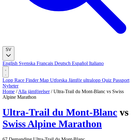
SV
English
Svenska
Français
Deutsch
Español
Italiano
Lopp
Race Finder
Map
Utforska
Jämför ultralopp
Quiz
Passport
Nyheter
Home
/
Alla jämförelser
/
Ultra-Trail du Mont-Blanc vs Swiss
Alpine Marathon
Ultra-Trail du Mont-Blanc
vs
Swiss Alpine Marathon
67
Demanding
Ultra-Trail du Mont-Blanc