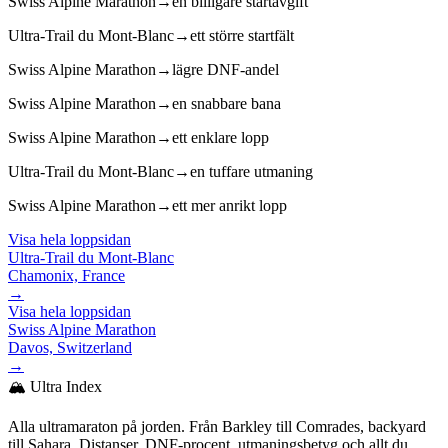
Swiss Alpine Marathon
→
en billigare startavgift
Ultra-Trail du Mont-Blanc
→
ett större startfält
Swiss Alpine Marathon
→
lägre DNF-andel
Swiss Alpine Marathon
→
en snabbare bana
Swiss Alpine Marathon
→
ett enklare lopp
Ultra-Trail du Mont-Blanc
→
en tuffare utmaning
Swiss Alpine Marathon
→
ett mer anrikt lopp
Visa hela loppsidan
Ultra-Trail du Mont-Blanc
Chamonix, France
→
Visa hela loppsidan
Swiss Alpine Marathon
Davos, Switzerland
→
🏔️ Ultra Index
Alla ultramaraton på jorden. Från Barkley till Comrades, backyard
till Sahara. Distanser, DNF-procent, utmaningsbetyg och allt du