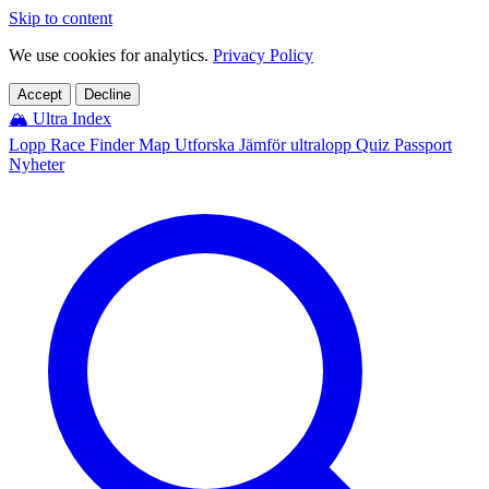
Skip to content
We use cookies for analytics.
Privacy Policy
Accept
Decline
🏔️
Ultra Index
Lopp
Race Finder
Map
Utforska
Jämför ultralopp
Quiz
Passport
Nyheter