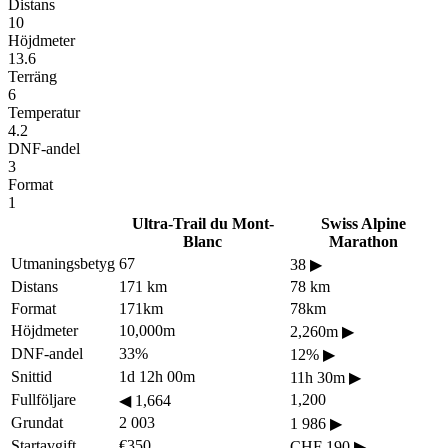
Distans
10
Höjdmeter
13.6
Terräng
6
Temperatur
4.2
DNF-andel
3
Format
1
Ultra-Trail du Mont-
Swiss Alpine
Blanc
Marathon
Utmaningsbetyg
67
38
▶
Distans
171 km
78 km
Format
171km
78km
Höjdmeter
10,000m
2,260m
▶
DNF-andel
33%
12%
▶
Snittid
1d 12h 00m
11h 30m
▶
Fullföljare
1,200
◀
1,664
Grundat
2 003
1 986
▶
Startavgift
€350
CHF 190
▶