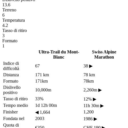
13.6
Terreno
6
Temperatura
4.2
Tasso di ritiro
3
Formato
1
Ultra-Trail du Mont-
Swiss Alpine
Blanc
Marathon
Indice di
67
38
▶
difficoltà
Distanza
171 km
78 km
Formato
171km
78km
Dislivello
10,000m
2,260m
▶
positivo
Tasso di ritiro
33%
12%
▶
Tempo medio
1d 12h 00m
11h 30m
▶
Finisher
1,200
◀
1,664
Fondata nel
2003
1986
▶
Quota di
€350
CHF 190
▶