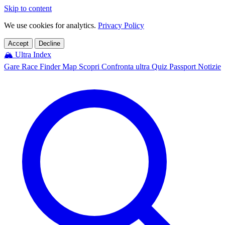
Skip to content
We use cookies for analytics.
Privacy Policy
Accept
Decline
🏔️
Ultra Index
Gare
Race Finder
Map
Scopri
Confronta ultra
Quiz
Passport
Notizie