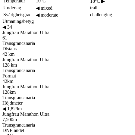
Temperatur
10°C
18°C
▶
Underlag
trail
◀
mixed
Svårighetsgrad
challenging
◀
moderate
Utmaningsbetyg
◀
34
Jungfrau Marathon Ultra
61
Transgrancanaria
Distans
42 km
Jungfrau Marathon Ultra
128 km
Transgrancanaria
Format
42km
Jungfrau Marathon Ultra
128km
Transgrancanaria
Höjdmeter
◀
1,829m
Jungfrau Marathon Ultra
7,500m
Transgrancanaria
DNF-andel