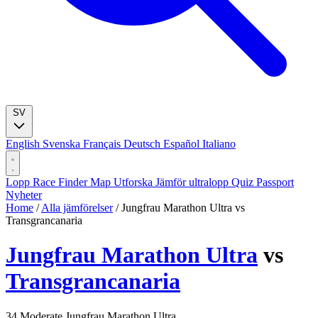
SV
English
Svenska
Français
Deutsch
Español
Italiano
Lopp
Race Finder
Map
Utforska
Jämför ultralopp
Quiz
Passport
Nyheter
Home
/
Alla jämförelser
/
Jungfrau Marathon Ultra vs
Transgrancanaria
Jungfrau Marathon Ultra
vs
Transgrancanaria
34
Moderate
Jungfrau Marathon Ultra