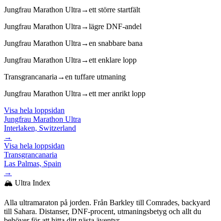
Jungfrau Marathon Ultra
→
ett större startfält
Jungfrau Marathon Ultra
→
lägre DNF-andel
Jungfrau Marathon Ultra
→
en snabbare bana
Jungfrau Marathon Ultra
→
ett enklare lopp
Transgrancanaria
→
en tuffare utmaning
Jungfrau Marathon Ultra
→
ett mer anrikt lopp
Visa hela loppsidan
Jungfrau Marathon Ultra
Interlaken, Switzerland
→
Visa hela loppsidan
Transgrancanaria
Las Palmas, Spain
→
🏔️ Ultra Index
Alla ultramaraton på jorden. Från Barkley till Comrades, backyard
till Sahara. Distanser, DNF-procent, utmaningsbetyg och allt du
behöver för att hitta ditt nästa äventyr.