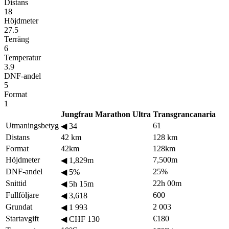
Distans
18
Höjdmeter
27.5
Terräng
6
Temperatur
3.9
DNF-andel
5
Format
1
Jungfrau Marathon Ultra
Transgrancanaria
Utmaningsbetyg
61
◀
34
Distans
42 km
128 km
Format
42km
128km
Höjdmeter
7,500m
◀
1,829m
DNF-andel
25%
◀
5%
Snittid
22h 00m
◀
5h 15m
Fullföljare
600
◀
3,618
Grundat
2 003
◀
1 993
Startavgift
€180
◀
CHF 130