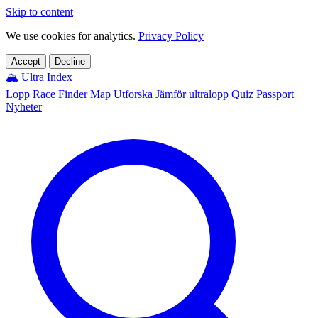
Skip to content
We use cookies for analytics.
Privacy Policy
Accept
Decline
🏔️
Ultra Index
Lopp
Race Finder
Map
Utforska
Jämför ultralopp
Quiz
Passport
Nyheter