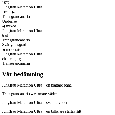
10°C
Jungfrau Marathon Ultra
18°C
▶
Transgrancanaria
Underlag
◀
mixed
Jungfrau Marathon Ultra
trail
Transgrancanaria
Svårighetsgrad
◀
moderate
Jungfrau Marathon Ultra
challenging
Transgrancanaria
Vår bedömning
Jungfrau Marathon Ultra
→
en plattare bana
Transgrancanaria
→
varmare väder
Jungfrau Marathon Ultra
→
svalare väder
Jungfrau Marathon Ultra
→
en billigare startavgift