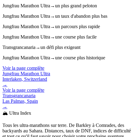
Jungfrau Marathon Ultra
→
un plus grand peloton
Jungfrau Marathon Ultra
→
un taux d'abandon plus bas
Jungfrau Marathon Ultra
→
un parcours plus rapide
Jungfrau Marathon Ultra
→
une course plus facile
Transgrancanaria
→
un défi plus exigeant
Jungfrau Marathon Ultra
→
une course plus historique
Voir la page complète
Jungfrau Marathon Ultra
Interlaken, Switzerland
→
Voir la page complète
Transgrancanaria
Las Palmas, Spain
→
🏔️ Ultra Index
Tous les ultra-marathons sur terre. De Barkley à Comrades, des
backyards au Sahara. Distances, taux de DNF, indices de difficulté
et tout ce qu'il faut savoir pour choisir votre prochaine aventure.