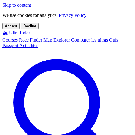
Skip to content
We use cookies for analytics.
Privacy Policy
Accept
Decline
🏔️
Ultra Index
Courses
Race Finder
Map
Explorer
Comparer les ultras
Quiz
Passport
Actualités