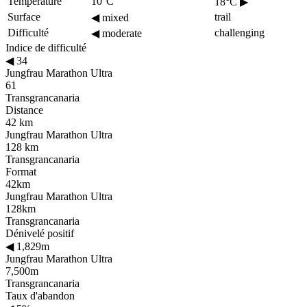
Température
10°C
18°C
▶
Surface
trail
◀
mixed
Difficulté
challenging
◀
moderate
Indice de difficulté
◀
34
Jungfrau Marathon Ultra
61
Transgrancanaria
Distance
42 km
Jungfrau Marathon Ultra
128 km
Transgrancanaria
Format
42km
Jungfrau Marathon Ultra
128km
Transgrancanaria
Dénivelé positif
◀
1,829m
Jungfrau Marathon Ultra
7,500m
Transgrancanaria
Taux d'abandon