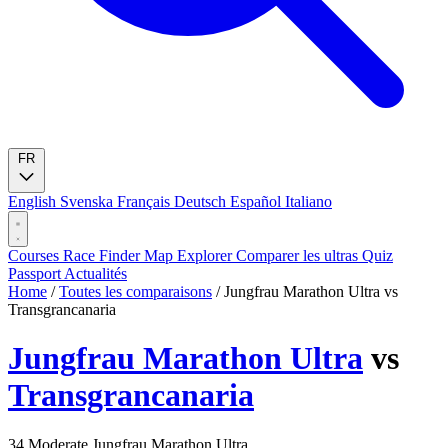
FR
English
Svenska
Français
Deutsch
Español
Italiano
Courses
Race Finder
Map
Explorer
Comparer les ultras
Quiz
Passport
Actualités
Home
/
Toutes les comparaisons
/
Jungfrau Marathon Ultra vs
Transgrancanaria
Jungfrau Marathon Ultra
vs
Transgrancanaria
34
Moderate
Jungfrau Marathon Ultra