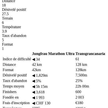
Distance
18
Dénivelé positif
27.5
Terrain
6
Température
3.9
Taux d'abandon
5
Format
1
Jungfrau Marathon Ultra
Transgrancanaria
Indice de difficulté
61
◀
34
Distance
42 km
128 km
Format
42km
128km
Dénivelé positif
7,500m
◀
1,829m
Taux d'abandon
25%
◀
5%
Temps moyen
22h 00m
◀
5h 15m
Finishers
600
◀
3,618
Fondée en
2 003
◀
1 993
Frais d'inscription
€180
◀
CHF 130