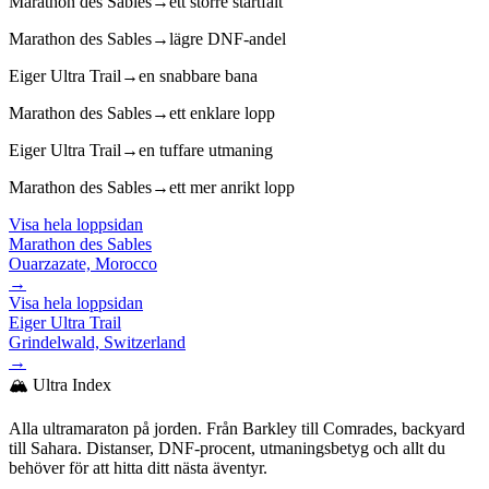
Marathon des Sables
→
ett större startfält
Marathon des Sables
→
lägre DNF-andel
Eiger Ultra Trail
→
en snabbare bana
Marathon des Sables
→
ett enklare lopp
Eiger Ultra Trail
→
en tuffare utmaning
Marathon des Sables
→
ett mer anrikt lopp
Visa hela loppsidan
Marathon des Sables
Ouarzazate, Morocco
→
Visa hela loppsidan
Eiger Ultra Trail
Grindelwald, Switzerland
→
🏔️ Ultra Index
Alla ultramaraton på jorden. Från Barkley till Comrades, backyard
till Sahara. Distanser, DNF-procent, utmaningsbetyg och allt du
behöver för att hitta ditt nästa äventyr.