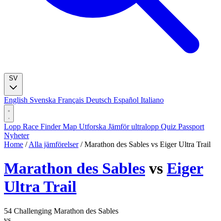
SV
English
Svenska
Français
Deutsch
Español
Italiano
Lopp
Race Finder
Map
Utforska
Jämför ultralopp
Quiz
Passport
Nyheter
Home
/
Alla jämförelser
/
Marathon des Sables vs Eiger Ultra Trail
Marathon des Sables
vs
Eiger
Ultra Trail
54
Challenging
Marathon des Sables
vs