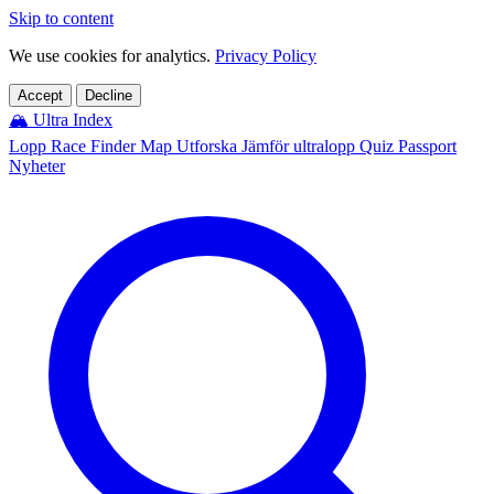
Skip to content
We use cookies for analytics.
Privacy Policy
Accept
Decline
🏔️
Ultra Index
Lopp
Race Finder
Map
Utforska
Jämför ultralopp
Quiz
Passport
Nyheter