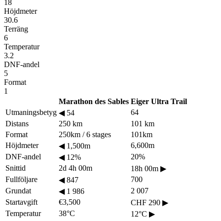
18
Höjdmeter
30.6
Terräng
6
Temperatur
3.2
DNF-andel
5
Format
1
Marathon des Sables
Eiger Ultra Trail
Utmaningsbetyg
64
◀
54
Distans
250 km
101 km
Format
250km / 6 stages
101km
Höjdmeter
6,600m
◀
1,500m
DNF-andel
20%
◀
12%
Snittid
2d 4h 00m
18h 00m
▶
Fullföljare
700
◀
847
Grundat
2 007
◀
1 986
Startavgift
€3,500
CHF 290
▶
Temperatur
38°C
12°C
▶