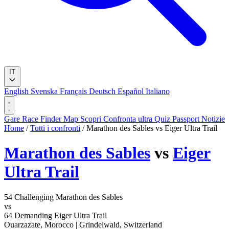
IT
English
Svenska
Français
Deutsch
Español
Italiano
Gare
Race Finder
Map
Scopri
Confronta ultra
Quiz
Passport
Notizie
Home
/
Tutti i confronti
/
Marathon des Sables vs Eiger Ultra Trail
Marathon des Sables
vs
Eiger
Ultra Trail
54
Challenging
Marathon des Sables
vs
64
Demanding
Eiger Ultra Trail
Ouarzazate, Morocco
|
Grindelwald, Switzerland