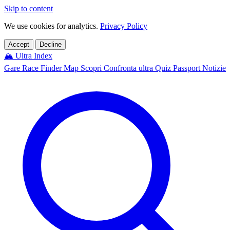
Skip to content
We use cookies for analytics.
Privacy Policy
Accept
Decline
🏔️
Ultra Index
Gare
Race Finder
Map
Scopri
Confronta ultra
Quiz
Passport
Notizie