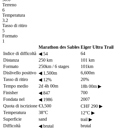
Terreno
6
Temperatura
3.2
Tasso di ritiro
5
Formato
1
Marathon des Sables
Eiger Ultra Trail
Indice di difficoltà
64
◀
54
Distanza
250 km
101 km
Formato
250km / 6 stages
101km
Dislivello positivo
6,600m
◀
1,500m
Tasso di ritiro
20%
◀
12%
Tempo medio
2d 4h 00m
18h 00m
▶
Finisher
700
◀
847
Fondata nel
2007
◀
1986
Quota di iscrizione
€3,500
CHF 290
▶
Temperatura
38°C
12°C
▶
Superficie
sand
trail
▶
Difficoltà
brutal
◀
brutal