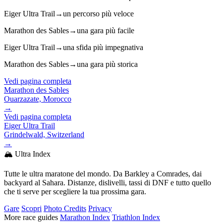
Eiger Ultra Trail
→
un percorso più veloce
Marathon des Sables
→
una gara più facile
Eiger Ultra Trail
→
una sfida più impegnativa
Marathon des Sables
→
una gara più storica
Vedi pagina completa
Marathon des Sables
Ouarzazate, Morocco
→
Vedi pagina completa
Eiger Ultra Trail
Grindelwald, Switzerland
→
🏔️ Ultra Index
Tutte le ultra maratone del mondo. Da Barkley a Comrades, dai
backyard al Sahara. Distanze, dislivelli, tassi di DNF e tutto quello
che ti serve per scegliere la tua prossima gara.
Gare
Scopri
Photo Credits
Privacy
More race guides
Marathon Index
Triathlon Index