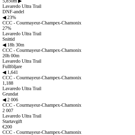
5,850m
▶
Lavaredo Ultra Trail
DNF-andel
◀
23%
CCC - Courmayeur-Champex-Chamonix
27%
Lavaredo Ultra Trail
Snittid
◀
18h 30m
CCC - Courmayeur-Champex-Chamonix
20h 00m
Lavaredo Ultra Trail
Fullföljare
◀
1,641
CCC - Courmayeur-Champex-Chamonix
1,188
Lavaredo Ultra Trail
Grundat
◀
2 006
CCC - Courmayeur-Champex-Chamonix
2 007
Lavaredo Ultra Trail
Startavgift
€200
CCC - Courmayeur-Champex-Chamonix