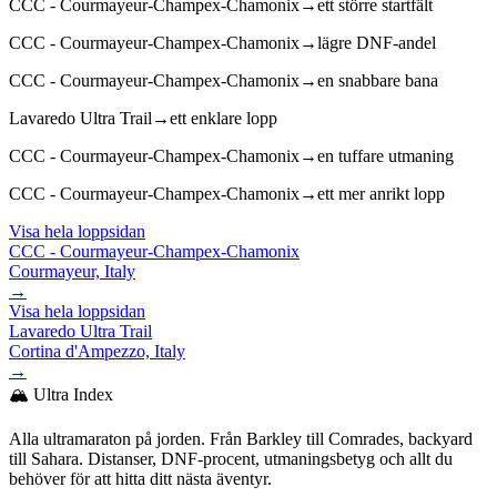
CCC - Courmayeur-Champex-Chamonix
→
ett större startfält
CCC - Courmayeur-Champex-Chamonix
→
lägre DNF-andel
CCC - Courmayeur-Champex-Chamonix
→
en snabbare bana
Lavaredo Ultra Trail
→
ett enklare lopp
CCC - Courmayeur-Champex-Chamonix
→
en tuffare utmaning
CCC - Courmayeur-Champex-Chamonix
→
ett mer anrikt lopp
Visa hela loppsidan
CCC - Courmayeur-Champex-Chamonix
Courmayeur, Italy
→
Visa hela loppsidan
Lavaredo Ultra Trail
Cortina d'Ampezzo, Italy
→
🏔️ Ultra Index
Alla ultramaraton på jorden. Från Barkley till Comrades, backyard
till Sahara. Distanser, DNF-procent, utmaningsbetyg och allt du
behöver för att hitta ditt nästa äventyr.