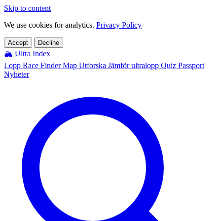
Skip to content
We use cookies for analytics.
Privacy Policy
Accept
Decline
🏔️
Ultra Index
Lopp
Race Finder
Map
Utforska
Jämför ultralopp
Quiz
Passport
Nyheter