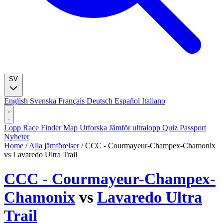
SV
English
Svenska
Français
Deutsch
Español
Italiano
Lopp
Race Finder
Map
Utforska
Jämför ultralopp
Quiz
Passport
Nyheter
Home
/
Alla jämförelser
/
CCC - Courmayeur-Champex-Chamonix
vs Lavaredo Ultra Trail
CCC - Courmayeur-Champex-
Chamonix
vs
Lavaredo Ultra
Trail