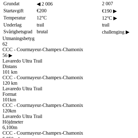
Grundat
2 007
◀
2 006
Startavgift
€200
€190
▶
Temperatur
12°C
12°C
▶
Underlag
trail
trail
Svårighetsgrad
brutal
challenging
▶
Utmaningsbetyg
62
CCC - Courmayeur-Champex-Chamonix
56
▶
Lavaredo Ultra Trail
Distans
101 km
CCC - Courmayeur-Champex-Chamonix
120 km
Lavaredo Ultra Trail
Format
101km
CCC - Courmayeur-Champex-Chamonix
120km
Lavaredo Ultra Trail
Höjdmeter
6,100m
CCC - Courmayeur-Champex-Chamonix