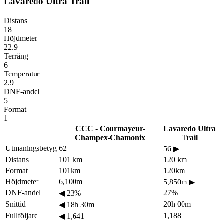
Lavaredo Ultra Trail
Distans
18
Höjdmeter
22.9
Terräng
6
Temperatur
2.9
DNF-andel
5
Format
1
CCC - Courmayeur-
Lavaredo Ultra
Champex-Chamonix
Trail
Utmaningsbetyg
62
56
▶
Distans
101 km
120 km
Format
101km
120km
Höjdmeter
6,100m
5,850m
▶
DNF-andel
27%
◀
23%
Snittid
20h 00m
◀
18h 30m
Fullföljare
1,188
◀
1,641