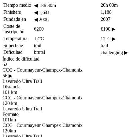
Tiempo medio
20h 00m
◀
18h 30m
Finishers
1,188
◀
1,641
Fundada en
2007
◀
2006
Coste de
€200
€190
▶
inscripción
Temperatura
12°C
12°C
▶
Superficie
trail
trail
Dificultad
brutal
challenging
▶
Índice de dificultad
62
CCC - Courmayeur-Champex-Chamonix
56
▶
Lavaredo Ultra Trail
Distancia
101 km
CCC - Courmayeur-Champex-Chamonix
120 km
Lavaredo Ultra Trail
Formato
101km
CCC - Courmayeur-Champex-Chamonix
120km
Lavaredo Ultra Trail