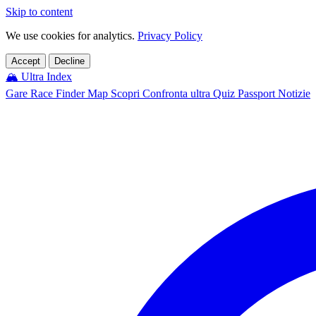
Skip to content
We use cookies for analytics.
Privacy Policy
Accept
Decline
🏔️
Ultra Index
Gare
Race Finder
Map
Scopri
Confronta ultra
Quiz
Passport
Notizie