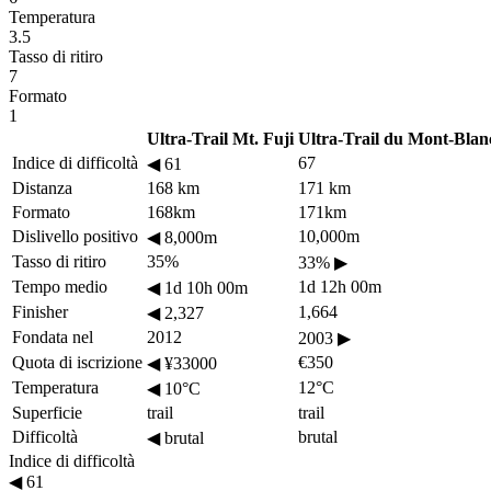
Temperatura
3.5
Tasso di ritiro
7
Formato
1
Ultra-Trail Mt. Fuji
Ultra-Trail du Mont-Blan
Indice di difficoltà
67
◀
61
Distanza
168 km
171 km
Formato
168km
171km
Dislivello positivo
10,000m
◀
8,000m
Tasso di ritiro
35%
33%
▶
Tempo medio
1d 12h 00m
◀
1d 10h 00m
Finisher
1,664
◀
2,327
Fondata nel
2012
2003
▶
Quota di iscrizione
€350
◀
¥33000
Temperatura
12°C
◀
10°C
Superficie
trail
trail
Difficoltà
brutal
◀
brutal
Indice di difficoltà
◀
61