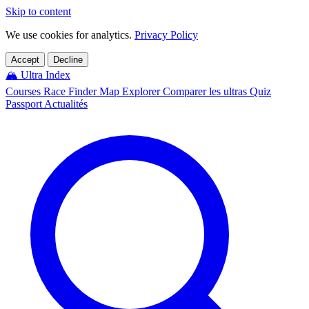
Skip to content
We use cookies for analytics.
Privacy Policy
Accept
Decline
🏔️
Ultra Index
Courses
Race Finder
Map
Explorer
Comparer les ultras
Quiz
Passport
Actualités