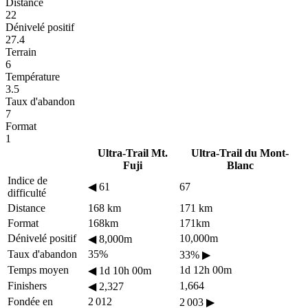
Distance
22
Dénivelé positif
27.4
Terrain
6
Température
3.5
Taux d'abandon
7
Format
1
Ultra-Trail Mt.
Ultra-Trail du Mont-
Fuji
Blanc
Indice de
◀
61
67
difficulté
Distance
168 km
171 km
Format
168km
171km
Dénivelé positif
10,000m
◀
8,000m
Taux d'abandon
35%
33%
▶
Temps moyen
1d 12h 00m
◀
1d 10h 00m
Finishers
1,664
◀
2,327
Fondée en
2 012
2 003
▶