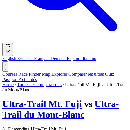
FR
English
Svenska
Français
Deutsch
Español
Italiano
Courses
Race Finder
Map
Explorer
Comparer les ultras
Quiz
Passport
Actualités
Home
/
Toutes les comparaisons
/
Ultra-Trail Mt. Fuji vs Ultra-Trail
du Mont-Blanc
Ultra-Trail Mt. Fuji
vs
Ultra-
Trail du Mont-Blanc
61
Demanding
Ultra-Trail Mt. Fuji