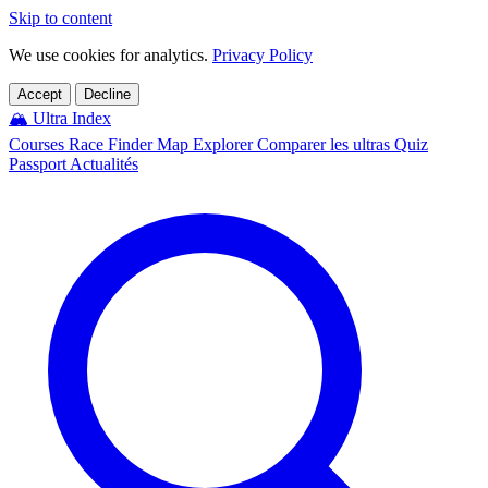
Skip to content
We use cookies for analytics.
Privacy Policy
Accept
Decline
🏔️
Ultra Index
Courses
Race Finder
Map
Explorer
Comparer les ultras
Quiz
Passport
Actualités