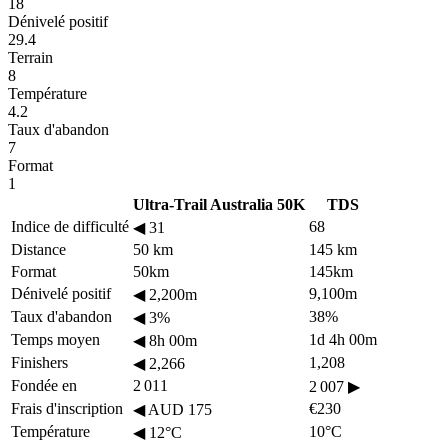
18
Dénivelé positif
29.4
Terrain
8
Température
4.2
Taux d'abandon
7
Format
1
Ultra-Trail Australia 50K
TDS
Indice de difficulté
68
◀
31
Distance
50 km
145 km
Format
50km
145km
Dénivelé positif
9,100m
◀
2,200m
Taux d'abandon
38%
◀
3%
Temps moyen
1d 4h 00m
◀
8h 00m
Finishers
1,208
◀
2,266
Fondée en
2 011
2 007
▶
Frais d'inscription
€230
◀
AUD 175
Température
10°C
◀
12°C