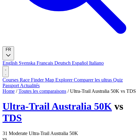
FR
English
Svenska
Français
Deutsch
Español
Italiano
Courses
Race Finder
Map
Explorer
Comparer les ultras
Quiz
Passport
Actualités
Home
/
Toutes les comparaisons
/
Ultra-Trail Australia 50K vs TDS
Ultra-Trail Australia 50K
vs
TDS
31
Moderate
Ultra-Trail Australia 50K
vs