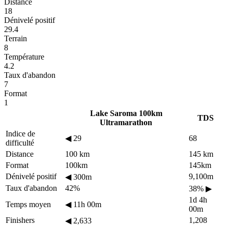
Distance
18
Dénivelé positif
29.4
Terrain
8
Température
4.2
Taux d'abandon
7
Format
1
Lake Saroma 100km
TDS
Ultramarathon
Indice de
◀
29
68
difficulté
Distance
100 km
145 km
Format
100km
145km
Dénivelé positif
9,100m
◀
300m
Taux d'abandon
42%
38%
▶
1d 4h
Temps moyen
◀
11h 00m
00m
Finishers
1,208
◀
2,633