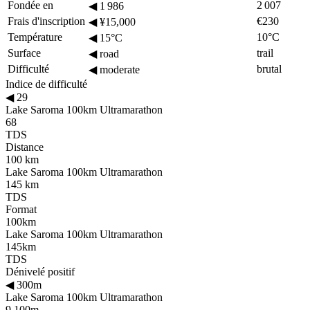
Fondée en
2 007
◀
1 986
Frais d'inscription
€230
◀
¥15,000
Température
10°C
◀
15°C
Surface
trail
◀
road
Difficulté
brutal
◀
moderate
Indice de difficulté
◀
29
Lake Saroma 100km Ultramarathon
68
TDS
Distance
100 km
Lake Saroma 100km Ultramarathon
145 km
TDS
Format
100km
Lake Saroma 100km Ultramarathon
145km
TDS
Dénivelé positif
◀
300m
Lake Saroma 100km Ultramarathon
9,100m