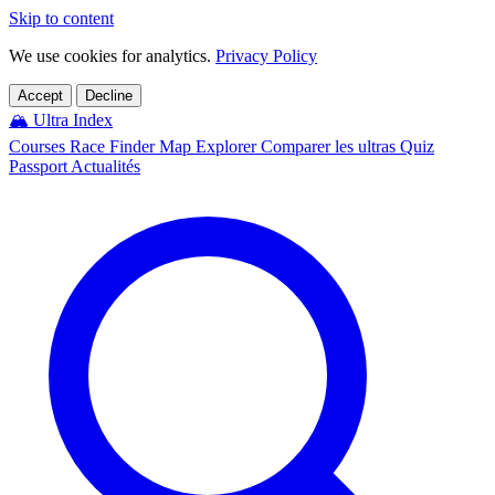
Skip to content
We use cookies for analytics.
Privacy Policy
Accept
Decline
🏔️
Ultra Index
Courses
Race Finder
Map
Explorer
Comparer les ultras
Quiz
Passport
Actualités