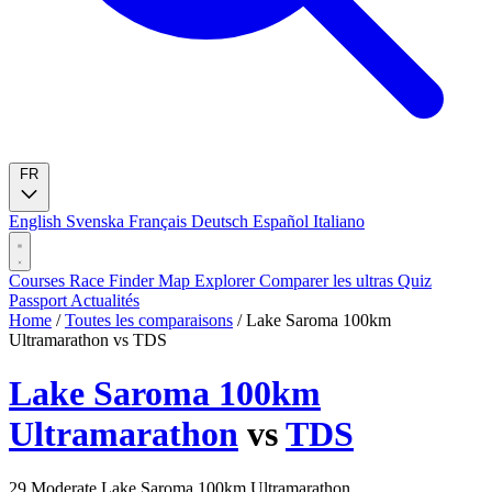
FR
English
Svenska
Français
Deutsch
Español
Italiano
Courses
Race Finder
Map
Explorer
Comparer les ultras
Quiz
Passport
Actualités
Home
/
Toutes les comparaisons
/
Lake Saroma 100km
Ultramarathon vs TDS
Lake Saroma 100km
Ultramarathon
vs
TDS
29
Moderate
Lake Saroma 100km Ultramarathon