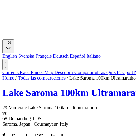
ES
English
Svenska
Français
Deutsch
Español
Italiano
Carreras
Race Finder
Map
Descubrir
Comparar ultras
Quiz
Passport
Home
/
Todas las comparaciones
/
Lake Saroma 100km Ultramarath
Lake Saroma 100km Ultramara
29
Moderate
Lake Saroma 100km Ultramarathon
vs
68
Demanding
TDS
Saroma, Japan
|
Courmayeur, Italy