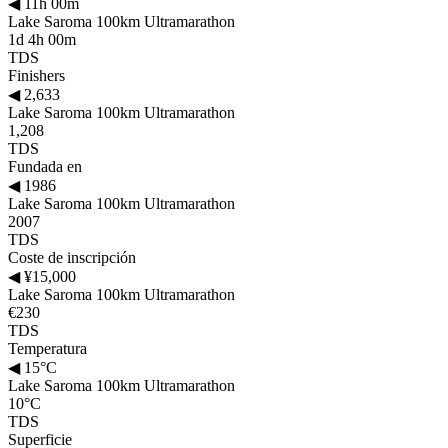
◀
11h 00m
Lake Saroma 100km Ultramarathon
1d 4h 00m
TDS
Finishers
◀
2,633
Lake Saroma 100km Ultramarathon
1,208
TDS
Fundada en
◀
1986
Lake Saroma 100km Ultramarathon
2007
TDS
Coste de inscripción
◀
¥15,000
Lake Saroma 100km Ultramarathon
€230
TDS
Temperatura
◀
15°C
Lake Saroma 100km Ultramarathon
10°C
TDS
Superficie