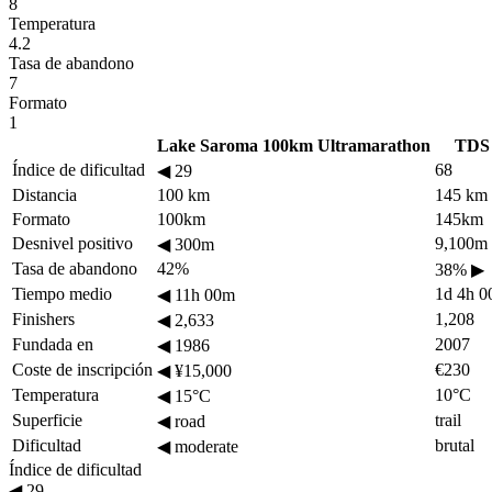
8
Temperatura
4.2
Tasa de abandono
7
Formato
1
Lake Saroma 100km Ultramarathon
TDS
Índice de dificultad
68
◀
29
Distancia
100 km
145 km
Formato
100km
145km
Desnivel positivo
9,100m
◀
300m
Tasa de abandono
42%
38%
▶
Tiempo medio
1d 4h 
◀
11h 00m
Finishers
1,208
◀
2,633
Fundada en
2007
◀
1986
Coste de inscripción
€230
◀
¥15,000
Temperatura
10°C
◀
15°C
Superficie
trail
◀
road
Dificultad
brutal
◀
moderate
Índice de dificultad
◀
29