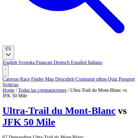
ES
English
Svenska
Français
Deutsch
Español
Italiano
Carreras
Race Finder
Map
Descubrir
Comparar ultras
Quiz
Passport
Noticias
Home
/
Todas las comparaciones
/
Ultra-Trail du Mont-Blanc vs
JFK 50 Mile
Ultra-Trail du Mont-Blanc
vs
JFK 50 Mile
67
Demanding
Ultra-Trail du Mont-Blanc