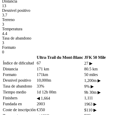
Distancia
13
Desnivel positivo
3.7
Terreno
3
Temperatura
4.4
Tasa de abandono
3
Formato
0
Ultra-Trail du Mont-Blanc
JFK 50 Mile
Índice de dificultad
67
27
▶
Distancia
171 km
80.5 km
Formato
171km
50 miles
Desnivel positivo
10,000m
1,200m
▶
Tasa de abandono
33%
9%
▶
Tiempo medio
1d 12h 00m
9h 30m
▶
Finishers
1,111
◀
1,664
Fundada en
2003
1963
▶
Coste de inscripción
€350
$110
▶