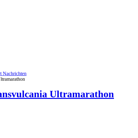
rt
Nachrichten
Ultramarathon
ansvulcania Ultramarathon