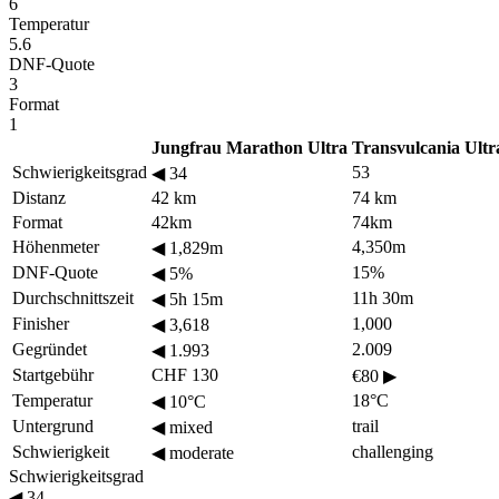
6
Temperatur
5.6
DNF-Quote
3
Format
1
Jungfrau Marathon Ultra
Transvulcania Ult
Schwierigkeitsgrad
53
◀
34
Distanz
42 km
74 km
Format
42km
74km
Höhenmeter
4,350m
◀
1,829m
DNF-Quote
15%
◀
5%
Durchschnittszeit
11h 30m
◀
5h 15m
Finisher
1,000
◀
3,618
Gegründet
2.009
◀
1.993
Startgebühr
CHF 130
€80
▶
Temperatur
18°C
◀
10°C
Untergrund
trail
◀
mixed
Schwierigkeit
challenging
◀
moderate
Schwierigkeitsgrad
◀
34