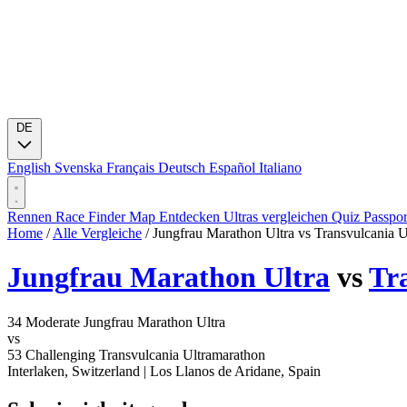
DE
English
Svenska
Français
Deutsch
Español
Italiano
Rennen
Race Finder
Map
Entdecken
Ultras vergleichen
Quiz
Passpo
Home
/
Alle Vergleiche
/
Jungfrau Marathon Ultra vs Transvulcania 
Jungfrau Marathon Ultra
vs
Tr
34
Moderate
Jungfrau Marathon Ultra
vs
53
Challenging
Transvulcania Ultramarathon
Interlaken, Switzerland
|
Los Llanos de Aridane, Spain