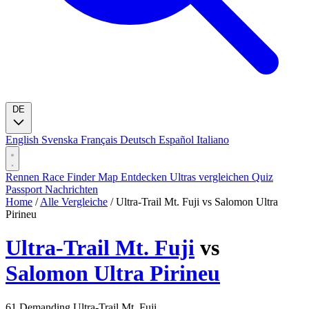
DE
English
Svenska
Français
Deutsch
Español
Italiano
Rennen
Race Finder
Map
Entdecken
Ultras vergleichen
Quiz
Passport
Nachrichten
Home
/
Alle Vergleiche
/
Ultra-Trail Mt. Fuji vs Salomon Ultra
Pirineu
Ultra-Trail Mt. Fuji
vs
Salomon Ultra Pirineu
61
Demanding
Ultra-Trail Mt. Fuji