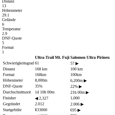
Distanz
13
Höhenmeter
29.1
Gelände
6
Temperatur
2.9
DNF-Quote
5
Format
1
Ultra-Trail Mt. Fuji
Salomon Ultra Pirineu
Schwierigkeitsgrad
61
57
▶
Distanz
168 km
100 km
Format
168km
100km
Höhenmeter
8,000m
6,200m
▶
DNF-Quote
35%
22%
▶
Durchschnittszeit
1d 10h 00m
21h 00m
▶
Finisher
1,000
◀
2,327
Gegründet
2.012
2.006
▶
Startgebühr
¥33000
€95
▶