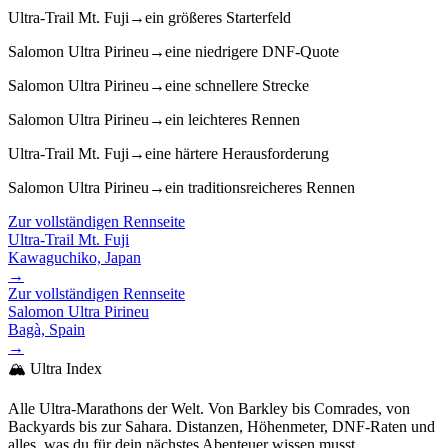
Ultra-Trail Mt. Fuji
→
ein größeres Starterfeld
Salomon Ultra Pirineu
→
eine niedrigere DNF-Quote
Salomon Ultra Pirineu
→
eine schnellere Strecke
Salomon Ultra Pirineu
→
ein leichteres Rennen
Ultra-Trail Mt. Fuji
→
eine härtere Herausforderung
Salomon Ultra Pirineu
→
ein traditionsreicheres Rennen
Zur vollständigen Rennseite
Ultra-Trail Mt. Fuji
Kawaguchiko, Japan
→
Zur vollständigen Rennseite
Salomon Ultra Pirineu
Bagà, Spain
→
🏔️ Ultra Index
Alle Ultra-Marathons der Welt. Von Barkley bis Comrades, von
Backyards bis zur Sahara. Distanzen, Höhenmeter, DNF-Raten und
alles, was du für dein nächstes Abenteuer wissen musst.