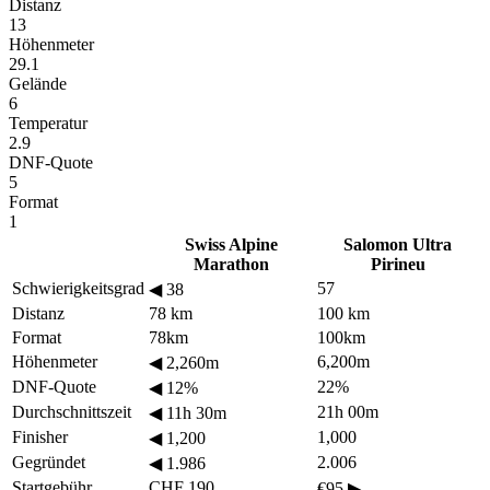
Distanz
13
Höhenmeter
29.1
Gelände
6
Temperatur
2.9
DNF-Quote
5
Format
1
Swiss Alpine
Salomon Ultra
Marathon
Pirineu
Schwierigkeitsgrad
57
◀
38
Distanz
78 km
100 km
Format
78km
100km
Höhenmeter
6,200m
◀
2,260m
DNF-Quote
22%
◀
12%
Durchschnittszeit
21h 00m
◀
11h 30m
Finisher
1,000
◀
1,200
Gegründet
2.006
◀
1.986
Startgebühr
CHF 190
€95
▶