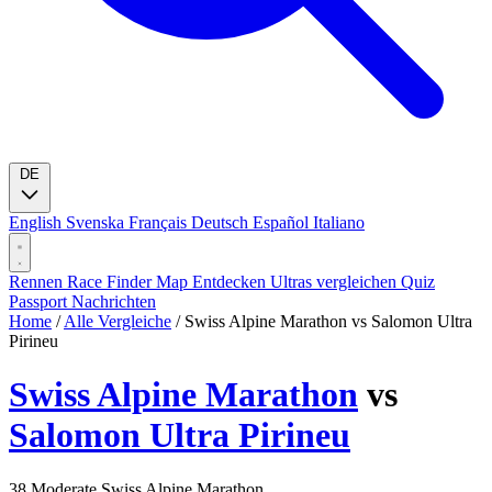
DE
English
Svenska
Français
Deutsch
Español
Italiano
Rennen
Race Finder
Map
Entdecken
Ultras vergleichen
Quiz
Passport
Nachrichten
Home
/
Alle Vergleiche
/
Swiss Alpine Marathon vs Salomon Ultra
Pirineu
Swiss Alpine Marathon
vs
Salomon Ultra Pirineu
38
Moderate
Swiss Alpine Marathon