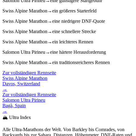
Salomon Ultra Pirineu
→
eine günstigere Startgebühr
Swiss Alpine Marathon
→
ein größeres Starterfeld
Swiss Alpine Marathon
→
eine niedrigere DNF-Quote
Swiss Alpine Marathon
→
eine schnellere Strecke
Swiss Alpine Marathon
→
ein leichteres Rennen
Salomon Ultra Pirineu
→
eine härtere Herausforderung
Swiss Alpine Marathon
→
ein traditionsreicheres Rennen
Zur vollständigen Rennseite
Swiss Alpine Marathon
Davos, Switzerland
→
Zur vollständigen Rennseite
Salomon Ultra Pirineu
Bagà, Spain
→
🏔️ Ultra Index
Alle Ultra-Marathons der Welt. Von Barkley bis Comrades, von
Backyards bis zur Sahara. Distanzen, Höhenmeter, DNF-Raten und