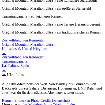
Original Mountain Marathon Ultra
→
eine günstigere Startgebühr
Original Mountain Marathon Ultra
→
ein größeres Starterfeld
Transgrancanaria
→
ein leichteres Rennen
Original Mountain Marathon Ultra
→
eine härtere Herausforderung
Original Mountain Marathon Ultra
→
ein traditionsreicheres Rennen
Zur vollständigen Rennseite
Original Mountain Marathon Ultra
Undisclosed, United Kingdom
→
Zur vollständigen Rennseite
Transgrancanaria
Las Palmas, Spain
→
🏔️ Ultra Index
Alle Ultra-Marathons der Welt. Von Barkley bis Comrades, von
Backyards bis zur Sahara. Distanzen, Höhenmeter, DNF-Raten und
alles, was du für dein nächstes Abenteuer wissen musst.
Rennen
Entdecken
Photo Credits
Datenschutz
More race guides
Marathon Index
Triathlon Index