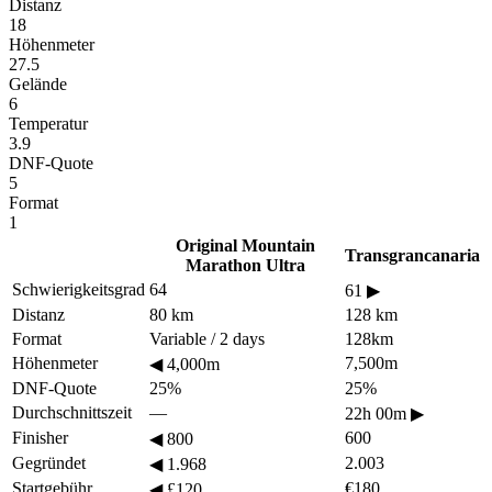
Distanz
18
Höhenmeter
27.5
Gelände
6
Temperatur
3.9
DNF-Quote
5
Format
1
Original Mountain
Transgrancanaria
Marathon Ultra
Schwierigkeitsgrad
64
61
▶
Distanz
80 km
128 km
Format
Variable / 2 days
128km
Höhenmeter
7,500m
◀
4,000m
DNF-Quote
25%
25%
Durchschnittszeit
—
22h 00m
▶
Finisher
600
◀
800
Gegründet
2.003
◀
1.968
Startgebühr
€180
◀
£120