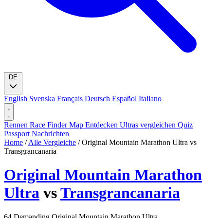
DE
English
Svenska
Français
Deutsch
Español
Italiano
Rennen
Race Finder
Map
Entdecken
Ultras vergleichen
Quiz
Passport
Nachrichten
Home
/
Alle Vergleiche
/
Original Mountain Marathon Ultra vs
Transgrancanaria
Original Mountain Marathon
Ultra
vs
Transgrancanaria
64
Demanding
Original Mountain Marathon Ultra