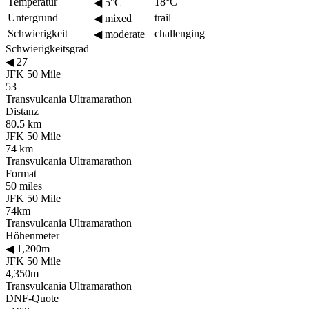
Temperatur
18°C
◀
5°C
Untergrund
trail
◀
mixed
Schwierigkeit
challenging
◀
moderate
Schwierigkeitsgrad
◀
27
JFK 50 Mile
53
Transvulcania Ultramarathon
Distanz
80.5 km
JFK 50 Mile
74 km
Transvulcania Ultramarathon
Format
50 miles
JFK 50 Mile
74km
Transvulcania Ultramarathon
Höhenmeter
◀
1,200m
JFK 50 Mile
4,350m
Transvulcania Ultramarathon
DNF-Quote