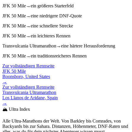
JFK 50 Mile
→
ein größeres Starterfeld
JFK 50 Mile
→
eine niedrigere DNF-Quote
JFK 50 Mile
→
eine schnellere Strecke
JFK 50 Mile
→
ein leichteres Rennen
Transvulcania Ultramarathon
→
eine härtere Herausforderung
JFK 50 Mile
→
ein traditionsreicheres Rennen
Zur vollständigen Rennseite
JFK 50 Mile
Boonsboro, United States
→
Zur vollständigen Rennseite
Transvulcania Ultramarathon
Los Llanos de Aridane, Spain
→
🏔️ Ultra Index
Alle Ultra-Marathons der Welt. Von Barkley bis Comrades, von
Backyards bis zur Sahara. Distanzen, Höhenmeter, DNF-Raten und
alles, was du für dein nächstes Abenteuer wissen musst.