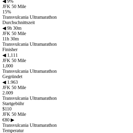
◀
9%
JFK 50 Mile
15%
Transvulcania Ultramarathon
Durchschnittszeit
◀
9h 30m
JFK 50 Mile
11h 30m
Transvulcania Ultramarathon
Finisher
◀
1,111
JFK 50 Mile
1,000
Transvulcania Ultramarathon
Gegründet
◀
1.963
JFK 50 Mile
2.009
Transvulcania Ultramarathon
Startgebühr
$110
JFK 50 Mile
€80
▶
Transvulcania Ultramarathon
Temperatur