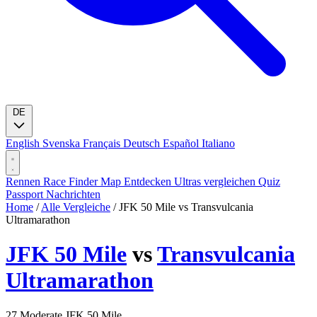
DE
English
Svenska
Français
Deutsch
Español
Italiano
Rennen
Race Finder
Map
Entdecken
Ultras vergleichen
Quiz
Passport
Nachrichten
Home
/
Alle Vergleiche
/
JFK 50 Mile vs Transvulcania
Ultramarathon
JFK 50 Mile
vs
Transvulcania
Ultramarathon
27
Moderate
JFK 50 Mile