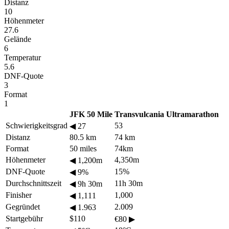
Distanz
10
Höhenmeter
27.6
Gelände
6
Temperatur
5.6
DNF-Quote
3
Format
1
JFK 50 Mile
Transvulcania Ultramarathon
Schwierigkeitsgrad
53
◀
27
Distanz
80.5 km
74 km
Format
50 miles
74km
Höhenmeter
4,350m
◀
1,200m
DNF-Quote
15%
◀
9%
Durchschnittszeit
11h 30m
◀
9h 30m
Finisher
1,000
◀
1,111
Gegründet
2.009
◀
1.963
Startgebühr
$110
€80
▶