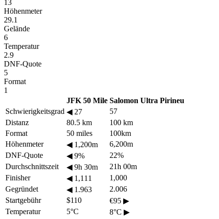
13
Höhenmeter
29.1
Gelände
6
Temperatur
2.9
DNF-Quote
5
Format
1
JFK 50 Mile
Salomon Ultra Pirineu
Schwierigkeitsgrad
57
◀
27
Distanz
80.5 km
100 km
Format
50 miles
100km
Höhenmeter
6,200m
◀
1,200m
DNF-Quote
22%
◀
9%
Durchschnittszeit
21h 00m
◀
9h 30m
Finisher
1,000
◀
1,111
Gegründet
2.006
◀
1.963
Startgebühr
$110
€95
▶
Temperatur
5°C
8°C
▶