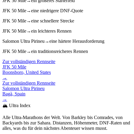
JFK 50 Mile
→
ein größeres Starterfeld
JFK 50 Mile
→
eine niedrigere DNF-Quote
JFK 50 Mile
→
eine schnellere Strecke
JFK 50 Mile
→
ein leichteres Rennen
Salomon Ultra Pirineu
→
eine härtere Herausforderung
JFK 50 Mile
→
ein traditionsreicheres Rennen
Zur vollständigen Rennseite
JFK 50 Mile
Boonsboro, United States
→
Zur vollständigen Rennseite
Salomon Ultra Pirineu
Bagà, Spain
→
🏔️ Ultra Index
Alle Ultra-Marathons der Welt. Von Barkley bis Comrades, von
Backyards bis zur Sahara. Distanzen, Höhenmeter, DNF-Raten und
alles, was du für dein nächstes Abenteuer wissen musst.