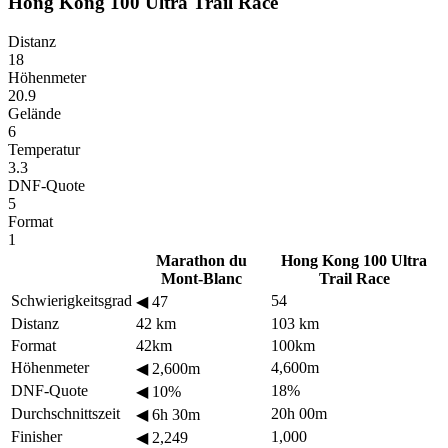
Hong Kong 100 Ultra Trail Race
Distanz
18
Höhenmeter
20.9
Gelände
6
Temperatur
3.3
DNF-Quote
5
Format
1
Marathon du
Hong Kong 100 Ultra
Mont-Blanc
Trail Race
Schwierigkeitsgrad
54
◀
47
Distanz
42 km
103 km
Format
42km
100km
Höhenmeter
4,600m
◀
2,600m
DNF-Quote
18%
◀
10%
Durchschnittszeit
20h 00m
◀
6h 30m
Finisher
1,000
◀
2,249