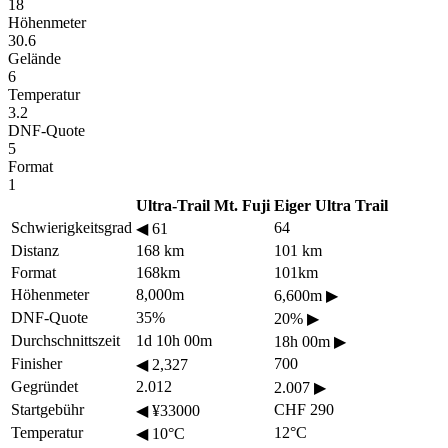
18
Höhenmeter
30.6
Gelände
6
Temperatur
3.2
DNF-Quote
5
Format
1
Ultra-Trail Mt. Fuji
Eiger Ultra Trail
Schwierigkeitsgrad
64
◀
61
Distanz
168 km
101 km
Format
168km
101km
Höhenmeter
8,000m
6,600m
▶
DNF-Quote
35%
20%
▶
Durchschnittszeit
1d 10h 00m
18h 00m
▶
Finisher
700
◀
2,327
Gegründet
2.012
2.007
▶
Startgebühr
CHF 290
◀
¥33000
Temperatur
12°C
◀
10°C