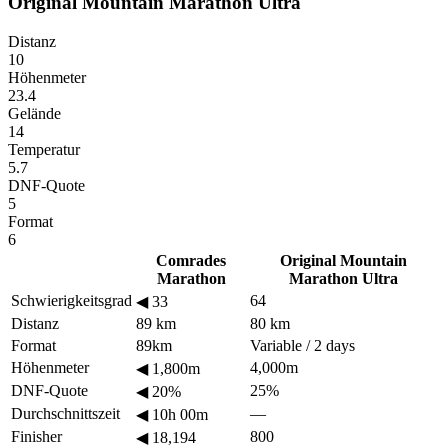
Original Mountain Marathon Ultra
Distanz
10
Höhenmeter
23.4
Gelände
14
Temperatur
5.7
DNF-Quote
5
Format
6
Comrades
Original Mountain
Marathon
Marathon Ultra
Schwierigkeitsgrad
64
◀
33
Distanz
89 km
80 km
Format
89km
Variable / 2 days
Höhenmeter
4,000m
◀
1,800m
DNF-Quote
25%
◀
20%
Durchschnittszeit
—
◀
10h 00m
Finisher
800
◀
18,194