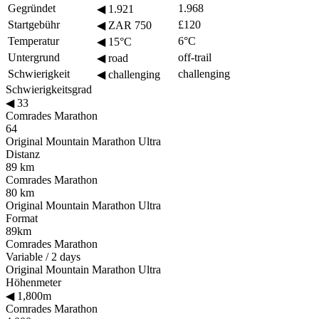
Gegründet
1.968
◀
1.921
Startgebühr
£120
◀
ZAR 750
Temperatur
6°C
◀
15°C
Untergrund
off-trail
◀
road
Schwierigkeit
challenging
◀
challenging
Schwierigkeitsgrad
◀
33
Comrades Marathon
64
Original Mountain Marathon Ultra
Distanz
89 km
Comrades Marathon
80 km
Original Mountain Marathon Ultra
Format
89km
Comrades Marathon
Variable / 2 days
Original Mountain Marathon Ultra
Höhenmeter
◀
1,800m
Comrades Marathon