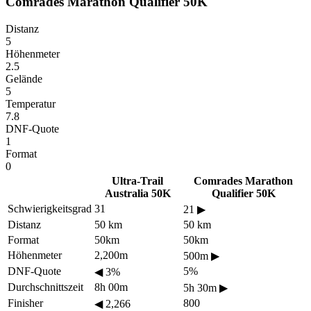
Comrades Marathon Qualifier 50K
Distanz
5
Höhenmeter
2.5
Gelände
5
Temperatur
7.8
DNF-Quote
1
Format
0
Ultra-Trail
Comrades Marathon
Australia 50K
Qualifier 50K
Schwierigkeitsgrad
31
21
▶
Distanz
50 km
50 km
Format
50km
50km
Höhenmeter
2,200m
500m
▶
DNF-Quote
5%
◀
3%
Durchschnittszeit
8h 00m
5h 30m
▶
Finisher
800
◀
2,266