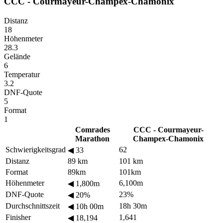
CCC - Courmayeur-Champex-Chamonix
Distanz
18
Höhenmeter
28.3
Gelände
6
Temperatur
3.2
DNF-Quote
5
Format
1
Comrades
CCC - Courmayeur-
Marathon
Champex-Chamonix
Schwierigkeitsgrad
62
◀
33
Distanz
89 km
101 km
Format
89km
101km
Höhenmeter
6,100m
◀
1,800m
DNF-Quote
23%
◀
20%
Durchschnittszeit
18h 30m
◀
10h 00m
Finisher
1,641
◀
18,194