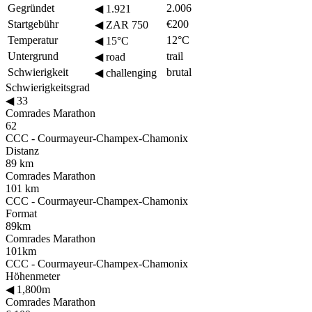
Gegründet
2.006
◀
1.921
Startgebühr
€200
◀
ZAR 750
Temperatur
12°C
◀
15°C
Untergrund
trail
◀
road
Schwierigkeit
brutal
◀
challenging
Schwierigkeitsgrad
◀
33
Comrades Marathon
62
CCC - Courmayeur-Champex-Chamonix
Distanz
89 km
Comrades Marathon
101 km
CCC - Courmayeur-Champex-Chamonix
Format
89km
Comrades Marathon
101km
CCC - Courmayeur-Champex-Chamonix
Höhenmeter
◀
1,800m
Comrades Marathon