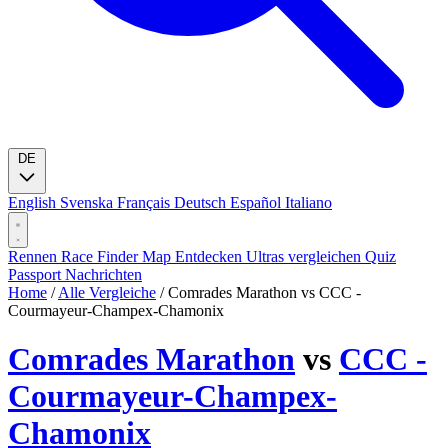
DE
English
Svenska
Français
Deutsch
Español
Italiano
Rennen
Race Finder
Map
Entdecken
Ultras vergleichen
Quiz
Passport
Nachrichten
Home
/
Alle Vergleiche
/
Comrades Marathon vs CCC -
Courmayeur-Champex-Chamonix
Comrades Marathon
vs
CCC -
Courmayeur-Champex-
Chamonix