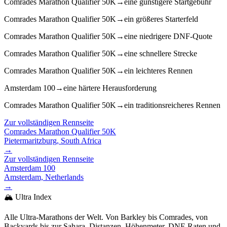
Comrades Marathon Qualifier 50K
→
eine günstigere Startgebühr
Comrades Marathon Qualifier 50K
→
ein größeres Starterfeld
Comrades Marathon Qualifier 50K
→
eine niedrigere DNF-Quote
Comrades Marathon Qualifier 50K
→
eine schnellere Strecke
Comrades Marathon Qualifier 50K
→
ein leichteres Rennen
Amsterdam 100
→
eine härtere Herausforderung
Comrades Marathon Qualifier 50K
→
ein traditionsreicheres Rennen
Zur vollständigen Rennseite
Comrades Marathon Qualifier 50K
Pietermaritzburg, South Africa
→
Zur vollständigen Rennseite
Amsterdam 100
Amsterdam, Netherlands
→
🏔️ Ultra Index
Alle Ultra-Marathons der Welt. Von Barkley bis Comrades, von
Backyards bis zur Sahara. Distanzen, Höhenmeter, DNF-Raten und