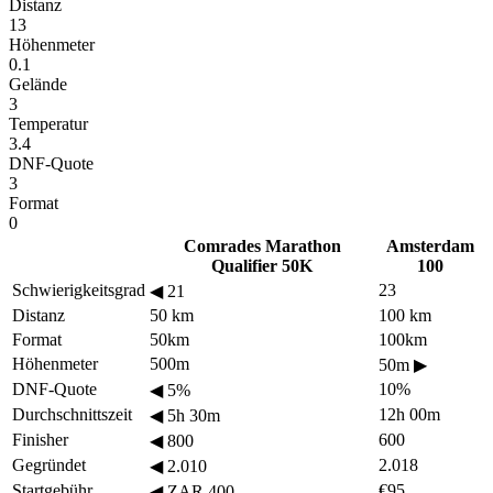
Distanz
13
Höhenmeter
0.1
Gelände
3
Temperatur
3.4
DNF-Quote
3
Format
0
Comrades Marathon
Amsterdam
Qualifier 50K
100
Schwierigkeitsgrad
23
◀
21
Distanz
50 km
100 km
Format
50km
100km
Höhenmeter
500m
50m
▶
DNF-Quote
10%
◀
5%
Durchschnittszeit
12h 00m
◀
5h 30m
Finisher
600
◀
800
Gegründet
2.018
◀
2.010
Startgebühr
€95
◀
ZAR 400