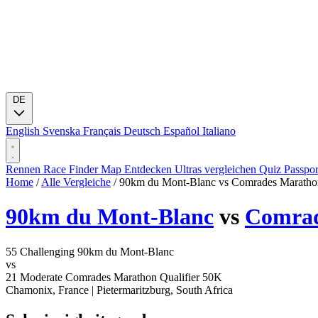
DE
English
Svenska
Français
Deutsch
Español
Italiano
Rennen
Race Finder
Map
Entdecken
Ultras vergleichen
Quiz
Passpo
Home
/
Alle Vergleiche
/
90km du Mont-Blanc vs Comrades Marathon
90km du Mont-Blanc
vs
Comrad
55
Challenging
90km du Mont-Blanc
vs
21
Moderate
Comrades Marathon Qualifier 50K
Chamonix, France
|
Pietermaritzburg, South Africa