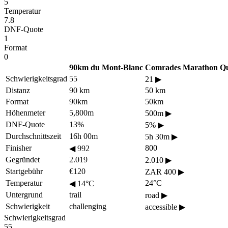
5
Temperatur
7.8
DNF-Quote
1
Format
0
90km du Mont-Blanc
Comrades Marathon Qua
Schwierigkeitsgrad
55
21
▶
Distanz
90 km
50 km
Format
90km
50km
Höhenmeter
5,800m
500m
▶
DNF-Quote
13%
5%
▶
Durchschnittszeit
16h 00m
5h 30m
▶
Finisher
800
◀
992
Gegründet
2.019
2.010
▶
Startgebühr
€120
ZAR 400
▶
Temperatur
24°C
◀
14°C
Untergrund
trail
road
▶
Schwierigkeit
challenging
accessible
▶
Schwierigkeitsgrad
55