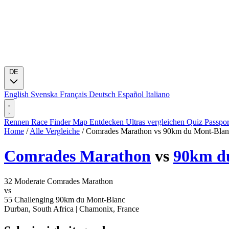
DE
English
Svenska
Français
Deutsch
Español
Italiano
Rennen
Race Finder
Map
Entdecken
Ultras vergleichen
Quiz
Passpo
Home
/
Alle Vergleiche
/
Comrades Marathon vs 90km du Mont-Blan
Comrades Marathon
vs
90km d
32
Moderate
Comrades Marathon
vs
55
Challenging
90km du Mont-Blanc
Durban, South Africa
|
Chamonix, France