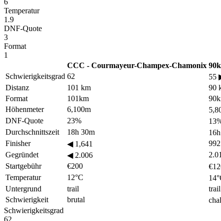
6
Temperatur
1.9
DNF-Quote
3
Format
1
CCC - Courmayeur-Champex-Chamonix
90k
Schwierigkeitsgrad
62
55
Distanz
101 km
90 
Format
101km
90
Höhenmeter
6,100m
5,
DNF-Quote
23%
13
Durchschnittszeit
18h 30m
16
Finisher
992
◀
1,641
Gegründet
2.0
◀
2.006
Startgebühr
€200
€1
Temperatur
12°C
14
Untergrund
trail
trail
Schwierigkeit
brutal
cha
Schwierigkeitsgrad
62