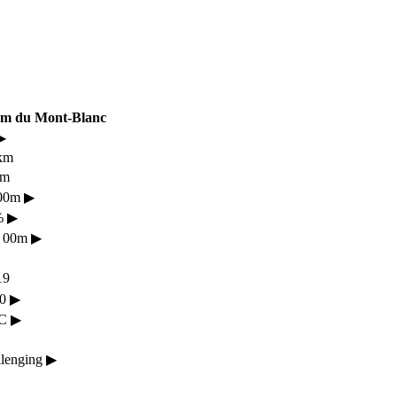
m du Mont-Blanc
▶
km
km
800m
▶
%
▶
h 00m
▶
19
20
▶
°C
▶
llenging
▶