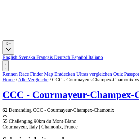
DE
English
Svenska
Français
Deutsch
Español
Italiano
Rennen
Race Finder
Map
Entdecken
Ultras vergleichen
Quiz
Passpo
Home
/
Alle Vergleiche
/
CCC - Courmayeur-Champex-Chamonix vs
CCC - Courmayeur-Champex-
62
Demanding
CCC - Courmayeur-Champex-Chamonix
vs
55
Challenging
90km du Mont-Blanc
Courmayeur, Italy
|
Chamonix, France