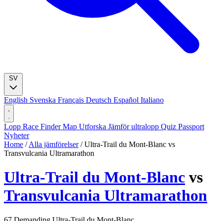
SV
English
Svenska
Français
Deutsch
Español
Italiano
Lopp
Race Finder
Map
Utforska
Jämför ultralopp
Quiz
Passport
Nyheter
Home
/
Alla jämförelser
/
Ultra-Trail du Mont-Blanc vs
Transvulcania Ultramarathon
Ultra-Trail du Mont-Blanc
vs
Transvulcania Ultramarathon
67
Demanding
Ultra-Trail du Mont-Blanc