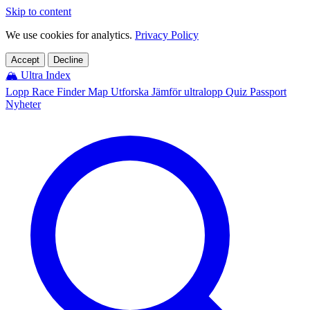
Skip to content
We use cookies for analytics.
Privacy Policy
Accept
Decline
🏔️
Ultra Index
Lopp
Race Finder
Map
Utforska
Jämför ultralopp
Quiz
Passport
Nyheter