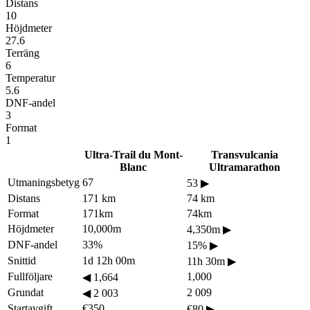
Distans
10
Höjdmeter
27.6
Terräng
6
Temperatur
5.6
DNF-andel
3
Format
1
Ultra-Trail du Mont-
Transvulcania
Blanc
Ultramarathon
Utmaningsbetyg
67
53
▶
Distans
171 km
74 km
Format
171km
74km
Höjdmeter
10,000m
4,350m
▶
DNF-andel
33%
15%
▶
Snittid
1d 12h 00m
11h 30m
▶
Fullföljare
1,000
◀
1,664
Grundat
2 009
◀
2 003
Startavgift
€350
€80
▶