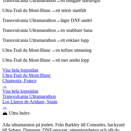
Transvulcania Ultramarathon
→
en billigare startavgift
Ultra-Trail du Mont-Blanc
→
ett större startfält
Transvulcania Ultramarathon
→
lägre DNF-andel
Transvulcania Ultramarathon
→
en snabbare bana
Transvulcania Ultramarathon
→
ett enklare lopp
Ultra-Trail du Mont-Blanc
→
en tuffare utmaning
Ultra-Trail du Mont-Blanc
→
ett mer anrikt lopp
Visa hela loppsidan
Ultra-Trail du Mont-Blanc
Chamonix, France
→
Visa hela loppsidan
Transvulcania Ultramarathon
Los Llanos de Aridane, Spain
→
🏔️ Ultra Index
Alla ultramaraton på jorden. Från Barkley till Comrades, backyard
till Sahara. Distanser, DNF-procent, utmaningsbetyg och allt du