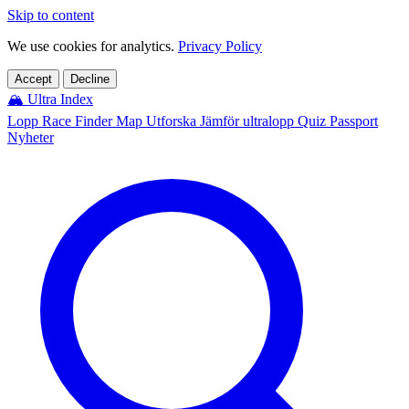
Skip to content
We use cookies for analytics.
Privacy Policy
Accept
Decline
🏔️
Ultra Index
Lopp
Race Finder
Map
Utforska
Jämför ultralopp
Quiz
Passport
Nyheter