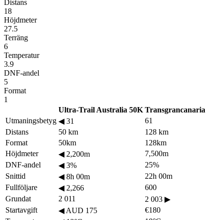
Distans
18
Höjdmeter
27.5
Terräng
6
Temperatur
3.9
DNF-andel
5
Format
1
Ultra-Trail Australia 50K
Transgrancanaria
Utmaningsbetyg
61
◀
31
Distans
50 km
128 km
Format
50km
128km
Höjdmeter
7,500m
◀
2,200m
DNF-andel
25%
◀
3%
Snittid
22h 00m
◀
8h 00m
Fullföljare
600
◀
2,266
Grundat
2 011
2 003
▶
Startavgift
€180
◀
AUD 175