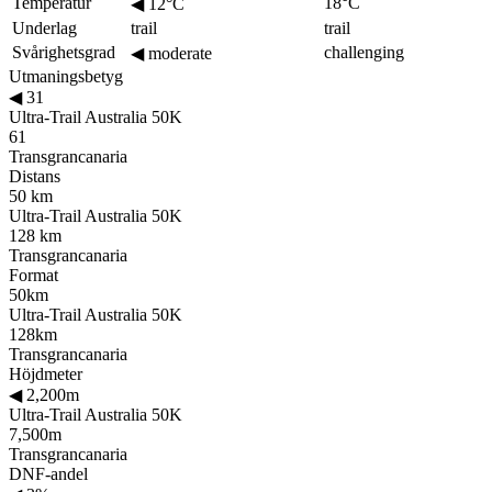
Temperatur
18°C
◀
12°C
Underlag
trail
trail
Svårighetsgrad
challenging
◀
moderate
Utmaningsbetyg
◀
31
Ultra-Trail Australia 50K
61
Transgrancanaria
Distans
50 km
Ultra-Trail Australia 50K
128 km
Transgrancanaria
Format
50km
Ultra-Trail Australia 50K
128km
Transgrancanaria
Höjdmeter
◀
2,200m
Ultra-Trail Australia 50K
7,500m
Transgrancanaria
DNF-andel