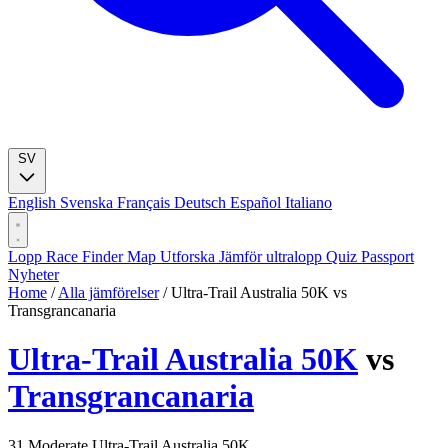
SV
English
Svenska
Français
Deutsch
Español
Italiano
Lopp
Race Finder
Map
Utforska
Jämför ultralopp
Quiz
Passport
Nyheter
Home
/
Alla jämförelser
/
Ultra-Trail Australia 50K vs
Transgrancanaria
Ultra-Trail Australia 50K
vs
Transgrancanaria
31
Moderate
Ultra-Trail Australia 50K