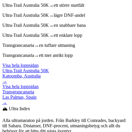
Ultra-Trail Australia 50K
→
ett större startfält
Ultra-Trail Australia 50K
→
lägre DNF-andel
Ultra-Trail Australia 50K
→
en snabbare bana
Ultra-Trail Australia 50K
→
ett enklare lopp
Transgrancanaria
→
en tuffare utmaning
Transgrancanaria
→
ett mer anrikt lopp
Visa hela loppsidan
Ultra-Trail Australia 50K
Katoomba, Australia
→
Visa hela loppsidan
Transgrancanaria
Las Palmas, Spain
→
🏔️ Ultra Index
Alla ultramaraton på jorden. Från Barkley till Comrades, backyard
till Sahara. Distanser, DNF-procent, utmaningsbetyg och allt du
behöver för att hitta ditt nästa äventyr.