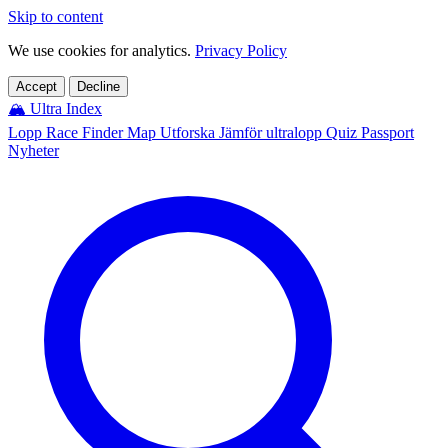
Skip to content
We use cookies for analytics.
Privacy Policy
Accept
Decline
🏔️
Ultra Index
Lopp
Race Finder
Map
Utforska
Jämför ultralopp
Quiz
Passport
Nyheter