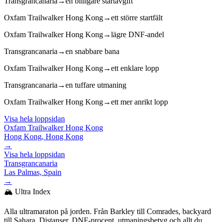
Transgrancanaria
→
en billigare startavgift
Oxfam Trailwalker Hong Kong
→
ett större startfält
Oxfam Trailwalker Hong Kong
→
lägre DNF-andel
Transgrancanaria
→
en snabbare bana
Oxfam Trailwalker Hong Kong
→
ett enklare lopp
Transgrancanaria
→
en tuffare utmaning
Oxfam Trailwalker Hong Kong
→
ett mer anrikt lopp
Visa hela loppsidan
Oxfam Trailwalker Hong Kong
Hong Kong, Hong Kong
→
Visa hela loppsidan
Transgrancanaria
Las Palmas, Spain
→
🏔️ Ultra Index
Alla ultramaraton på jorden. Från Barkley till Comrades, backyard
till Sahara. Distanser, DNF-procent, utmaningsbetyg och allt du