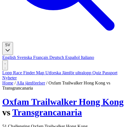
SV
English
Svenska
Français
Deutsch
Español
Italiano
Lopp
Race Finder
Map
Utforska
Jämför ultralopp
Quiz
Passport
Nyheter
Home
/
Alla jämförelser
/
Oxfam Trailwalker Hong Kong vs
Transgrancanaria
Oxfam Trailwalker Hong Kong
vs
Transgrancanaria
51
Challenging
Oxfam Trailwalker Hong Kong