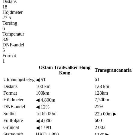
Distans
18
Höjdmeter
27.5
Terräng
6
Temperatur
3.9
DNF-andel
5
Format
1
Oxfam Trailwalker Hong
Transgrancanaria
Kong
Utmaningsbetyg
61
◀
51
Distans
100 km
128 km
Format
100km
128km
Höjdmeter
7,500m
◀
4,800m
DNF-andel
25%
◀
12%
Snittid
1d 6h 00m
22h 00m
▶
Fullföljare
600
◀
4,000
Grundat
2 003
◀
1 981
Startavgift
HKD 1,800
€180
▶