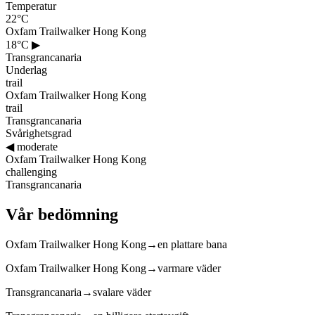
Temperatur
22°C
Oxfam Trailwalker Hong Kong
18°C
▶
Transgrancanaria
Underlag
trail
Oxfam Trailwalker Hong Kong
trail
Transgrancanaria
Svårighetsgrad
◀
moderate
Oxfam Trailwalker Hong Kong
challenging
Transgrancanaria
Vår bedömning
Oxfam Trailwalker Hong Kong
→
en plattare bana
Oxfam Trailwalker Hong Kong
→
varmare väder
Transgrancanaria
→
svalare väder