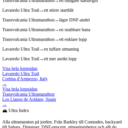
Transvulcania Ultramarathon
→
en billigare startavgift
Lavaredo Ultra Trail
→
ett större startfält
Transvulcania Ultramarathon
→
lägre DNF-andel
Transvulcania Ultramarathon
→
en snabbare bana
Transvulcania Ultramarathon
→
ett enklare lopp
Lavaredo Ultra Trail
→
en tuffare utmaning
Lavaredo Ultra Trail
→
ett mer anrikt lopp
Visa hela loppsidan
Lavaredo Ultra Trail
Cortina d'Ampezzo, Italy
→
Visa hela loppsidan
Transvulcania Ultramarathon
Los Llanos de Aridane, Spain
→
🏔️ Ultra Index
Alla ultramaraton på jorden. Från Barkley till Comrades, backyard
till Sahara. Distanser, DNF-procent, utmaningsbetyg och allt du