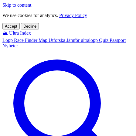
Skip to content
We use cookies for analytics.
Privacy Policy
Accept
Decline
🏔️
Ultra Index
Lopp
Race Finder
Map
Utforska
Jämför ultralopp
Quiz
Passport
Nyheter