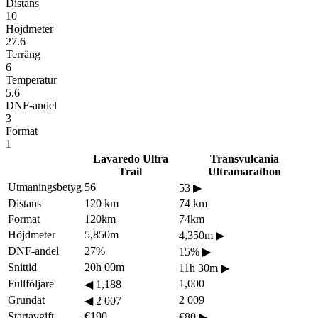
Distans
10
Höjdmeter
27.6
Terräng
6
Temperatur
5.6
DNF-andel
3
Format
1
Lavaredo Ultra
Transvulcania
Trail
Ultramarathon
Utmaningsbetyg
56
53
▶
Distans
120 km
74 km
Format
120km
74km
Höjdmeter
5,850m
4,350m
▶
DNF-andel
27%
15%
▶
Snittid
20h 00m
11h 30m
▶
Fullföljare
1,000
◀
1,188
Grundat
2 009
◀
2 007
Startavgift
€190
€80
▶