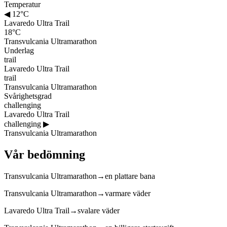
Temperatur
◀
12°C
Lavaredo Ultra Trail
18°C
Transvulcania Ultramarathon
Underlag
trail
Lavaredo Ultra Trail
trail
Transvulcania Ultramarathon
Svårighetsgrad
challenging
Lavaredo Ultra Trail
challenging
▶
Transvulcania Ultramarathon
Vår bedömning
Transvulcania Ultramarathon
→
en plattare bana
Transvulcania Ultramarathon
→
varmare väder
Lavaredo Ultra Trail
→
svalare väder