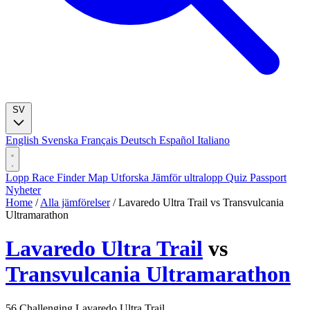
SV
English
Svenska
Français
Deutsch
Español
Italiano
Lopp
Race Finder
Map
Utforska
Jämför ultralopp
Quiz
Passport
Nyheter
Home
/
Alla jämförelser
/
Lavaredo Ultra Trail vs Transvulcania
Ultramarathon
Lavaredo Ultra Trail
vs
Transvulcania Ultramarathon
56
Challenging
Lavaredo Ultra Trail