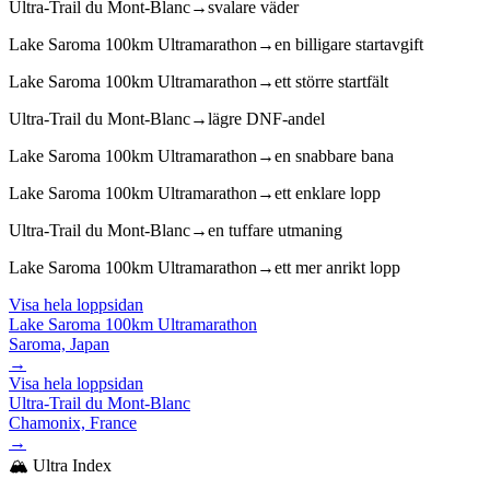
Ultra-Trail du Mont-Blanc
→
svalare väder
Lake Saroma 100km Ultramarathon
→
en billigare startavgift
Lake Saroma 100km Ultramarathon
→
ett större startfält
Ultra-Trail du Mont-Blanc
→
lägre DNF-andel
Lake Saroma 100km Ultramarathon
→
en snabbare bana
Lake Saroma 100km Ultramarathon
→
ett enklare lopp
Ultra-Trail du Mont-Blanc
→
en tuffare utmaning
Lake Saroma 100km Ultramarathon
→
ett mer anrikt lopp
Visa hela loppsidan
Lake Saroma 100km Ultramarathon
Saroma, Japan
→
Visa hela loppsidan
Ultra-Trail du Mont-Blanc
Chamonix, France
→
🏔️ Ultra Index