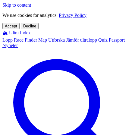
Skip to content
We use cookies for analytics.
Privacy Policy
Accept
Decline
🏔️
Ultra Index
Lopp
Race Finder
Map
Utforska
Jämför ultralopp
Quiz
Passport
Nyheter