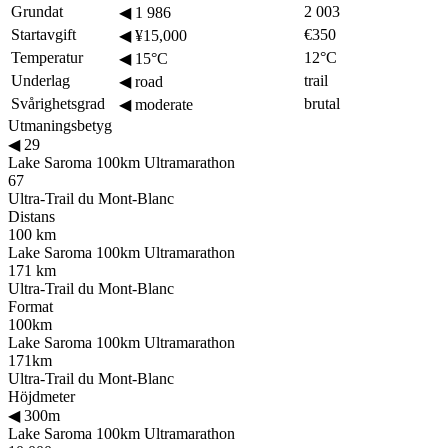
Grundat
2 003
◀
1 986
Startavgift
€350
◀
¥15,000
Temperatur
12°C
◀
15°C
Underlag
trail
◀
road
Svårighetsgrad
brutal
◀
moderate
Utmaningsbetyg
◀
29
Lake Saroma 100km Ultramarathon
67
Ultra-Trail du Mont-Blanc
Distans
100 km
Lake Saroma 100km Ultramarathon
171 km
Ultra-Trail du Mont-Blanc
Format
100km
Lake Saroma 100km Ultramarathon
171km
Ultra-Trail du Mont-Blanc
Höjdmeter
◀
300m
Lake Saroma 100km Ultramarathon