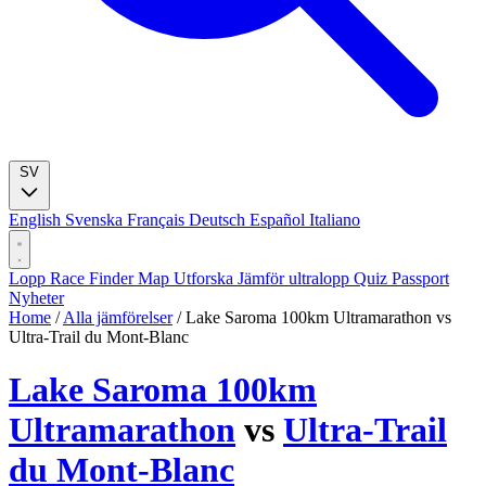
SV
English
Svenska
Français
Deutsch
Español
Italiano
Lopp
Race Finder
Map
Utforska
Jämför ultralopp
Quiz
Passport
Nyheter
Home
/
Alla jämförelser
/
Lake Saroma 100km Ultramarathon vs
Ultra-Trail du Mont-Blanc
Lake Saroma 100km
Ultramarathon
vs
Ultra-Trail
du Mont-Blanc