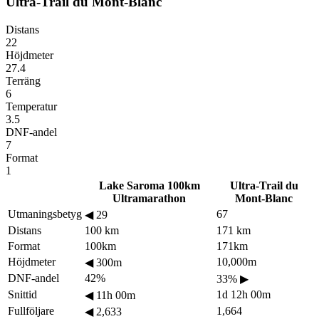
Ultra-Trail du Mont-Blanc
Distans
22
Höjdmeter
27.4
Terräng
6
Temperatur
3.5
DNF-andel
7
Format
1
Lake Saroma 100km
Ultra-Trail du
Ultramarathon
Mont-Blanc
Utmaningsbetyg
67
◀
29
Distans
100 km
171 km
Format
100km
171km
Höjdmeter
10,000m
◀
300m
DNF-andel
42%
33%
▶
Snittid
1d 12h 00m
◀
11h 00m
Fullföljare
1,664
◀
2,633