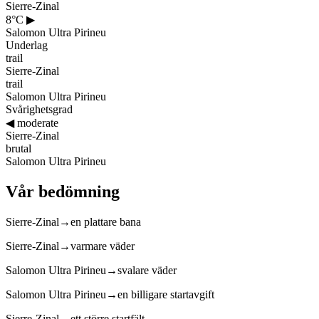
Sierre-Zinal
8°C
▶
Salomon Ultra Pirineu
Underlag
trail
Sierre-Zinal
trail
Salomon Ultra Pirineu
Svårighetsgrad
◀
moderate
Sierre-Zinal
brutal
Salomon Ultra Pirineu
Vår bedömning
Sierre-Zinal
→
en plattare bana
Sierre-Zinal
→
varmare väder
Salomon Ultra Pirineu
→
svalare väder
Salomon Ultra Pirineu
→
en billigare startavgift
Sierre-Zinal
→
ett större startfält