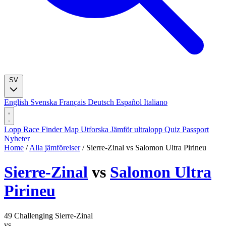
SV
English
Svenska
Français
Deutsch
Español
Italiano
Lopp
Race Finder
Map
Utforska
Jämför ultralopp
Quiz
Passport
Nyheter
Home
/
Alla jämförelser
/
Sierre-Zinal vs Salomon Ultra Pirineu
Sierre-Zinal
vs
Salomon Ultra
Pirineu
49
Challenging
Sierre-Zinal
vs