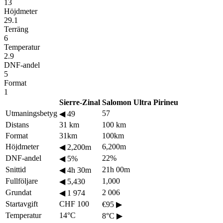
13
Höjdmeter
29.1
Terräng
6
Temperatur
2.9
DNF-andel
5
Format
1
Sierre-Zinal
Salomon Ultra Pirineu
Utmaningsbetyg
57
◀
49
Distans
31 km
100 km
Format
31km
100km
Höjdmeter
6,200m
◀
2,200m
DNF-andel
22%
◀
5%
Snittid
21h 00m
◀
4h 30m
Fullföljare
1,000
◀
5,430
Grundat
2 006
◀
1 974
Startavgift
CHF 100
€95
▶
Temperatur
14°C
8°C
▶