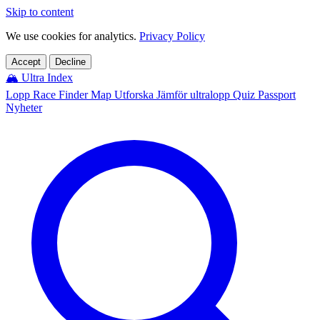
Skip to content
We use cookies for analytics.
Privacy Policy
Accept
Decline
🏔️
Ultra Index
Lopp
Race Finder
Map
Utforska
Jämför ultralopp
Quiz
Passport
Nyheter