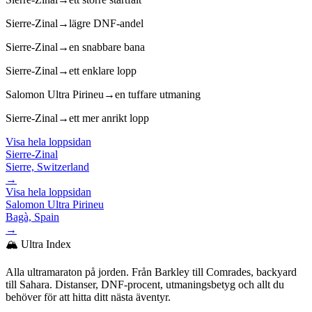
Sierre-Zinal
→
lägre DNF-andel
Sierre-Zinal
→
en snabbare bana
Sierre-Zinal
→
ett enklare lopp
Salomon Ultra Pirineu
→
en tuffare utmaning
Sierre-Zinal
→
ett mer anrikt lopp
Visa hela loppsidan
Sierre-Zinal
Sierre, Switzerland
→
Visa hela loppsidan
Salomon Ultra Pirineu
Bagà, Spain
→
🏔️ Ultra Index
Alla ultramaraton på jorden. Från Barkley till Comrades, backyard
till Sahara. Distanser, DNF-procent, utmaningsbetyg och allt du
behöver för att hitta ditt nästa äventyr.