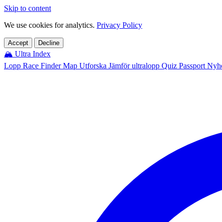
Skip to content
We use cookies for analytics.
Privacy Policy
Accept
Decline
🏔️
Ultra Index
Lopp
Race Finder
Map
Utforska
Jämför ultralopp
Quiz
Passport
Nyhe