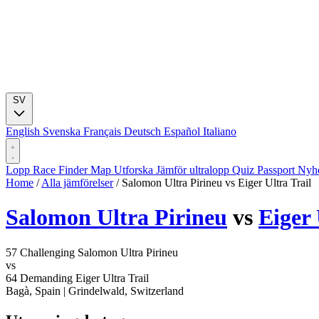
SV
English
Svenska
Français
Deutsch
Español
Italiano
Lopp
Race Finder
Map
Utforska
Jämför ultralopp
Quiz
Passport
Nyhe
Home
/
Alla jämförelser
/
Salomon Ultra Pirineu vs Eiger Ultra Trail
Salomon Ultra Pirineu
vs
Eiger 
57
Challenging
Salomon Ultra Pirineu
vs
64
Demanding
Eiger Ultra Trail
Bagà, Spain
|
Grindelwald, Switzerland