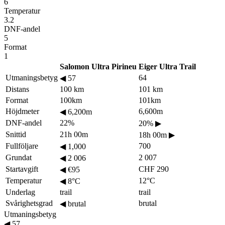
6
Temperatur
3.2
DNF-andel
5
Format
1
Salomon Ultra Pirineu
Eiger Ultra Trail
Utmaningsbetyg
64
◀
57
Distans
100 km
101 km
Format
100km
101km
Höjdmeter
6,600m
◀
6,200m
DNF-andel
22%
20%
▶
Snittid
21h 00m
18h 00m
▶
Fullföljare
700
◀
1,000
Grundat
2 007
◀
2 006
Startavgift
CHF 290
◀
€95
Temperatur
12°C
◀
8°C
Underlag
trail
trail
Svårighetsgrad
brutal
◀
brutal
Utmaningsbetyg
◀
57