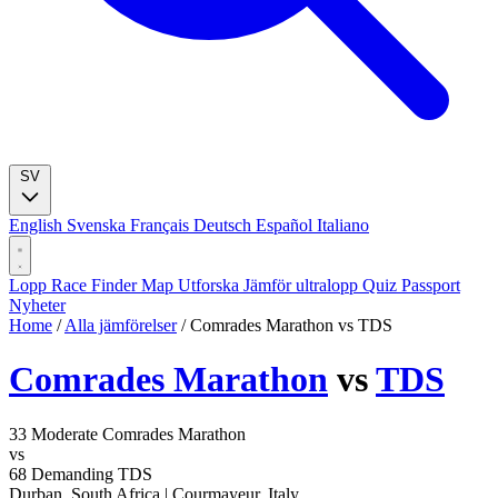
SV
English
Svenska
Français
Deutsch
Español
Italiano
Lopp
Race Finder
Map
Utforska
Jämför ultralopp
Quiz
Passport
Nyheter
Home
/
Alla jämförelser
/
Comrades Marathon vs TDS
Comrades Marathon
vs
TDS
33
Moderate
Comrades Marathon
vs
68
Demanding
TDS
Durban, South Africa
|
Courmayeur, Italy