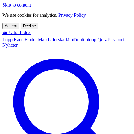
Skip to content
We use cookies for analytics.
Privacy Policy
Accept
Decline
🏔️
Ultra Index
Lopp
Race Finder
Map
Utforska
Jämför ultralopp
Quiz
Passport
Nyheter