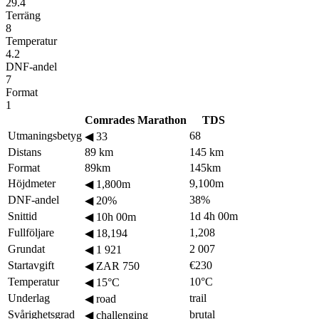
29.4
Terräng
8
Temperatur
4.2
DNF-andel
7
Format
1
Comrades Marathon
TDS
Utmaningsbetyg
68
◀
33
Distans
89 km
145 km
Format
89km
145km
Höjdmeter
9,100m
◀
1,800m
DNF-andel
38%
◀
20%
Snittid
1d 4h 00m
◀
10h 00m
Fullföljare
1,208
◀
18,194
Grundat
2 007
◀
1 921
Startavgift
€230
◀
ZAR 750
Temperatur
10°C
◀
15°C
Underlag
trail
◀
road
Svårighetsgrad
brutal
◀
challenging