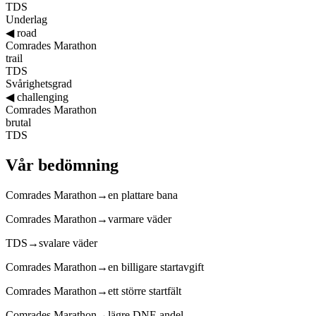
TDS
Underlag
◀
road
Comrades Marathon
trail
TDS
Svårighetsgrad
◀
challenging
Comrades Marathon
brutal
TDS
Vår bedömning
Comrades Marathon
→
en plattare bana
Comrades Marathon
→
varmare väder
TDS
→
svalare väder
Comrades Marathon
→
en billigare startavgift
Comrades Marathon
→
ett större startfält
Comrades Marathon
→
lägre DNF-andel