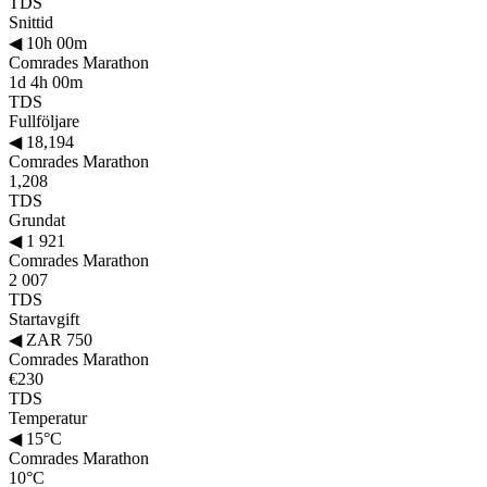
TDS
Snittid
◀
10h 00m
Comrades Marathon
1d 4h 00m
TDS
Fullföljare
◀
18,194
Comrades Marathon
1,208
TDS
Grundat
◀
1 921
Comrades Marathon
2 007
TDS
Startavgift
◀
ZAR 750
Comrades Marathon
€230
TDS
Temperatur
◀
15°C
Comrades Marathon
10°C