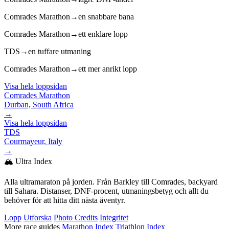
Comrades Marathon
→
en snabbare bana
Comrades Marathon
→
ett enklare lopp
TDS
→
en tuffare utmaning
Comrades Marathon
→
ett mer anrikt lopp
Visa hela loppsidan
Comrades Marathon
Durban, South Africa
→
Visa hela loppsidan
TDS
Courmayeur, Italy
→
🏔️ Ultra Index
Alla ultramaraton på jorden. Från Barkley till Comrades, backyard
till Sahara. Distanser, DNF-procent, utmaningsbetyg och allt du
behöver för att hitta ditt nästa äventyr.
Lopp
Utforska
Photo Credits
Integritet
More race guides
Marathon Index
Triathlon Index