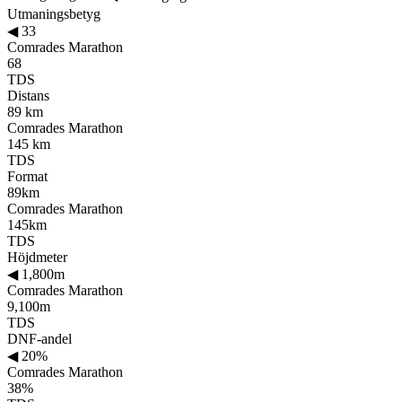
Utmaningsbetyg
◀
33
Comrades Marathon
68
TDS
Distans
89 km
Comrades Marathon
145 km
TDS
Format
89km
Comrades Marathon
145km
TDS
Höjdmeter
◀
1,800m
Comrades Marathon
9,100m
TDS
DNF-andel
◀
20%
Comrades Marathon
38%