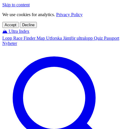
Skip to content
We use cookies for analytics.
Privacy Policy
Accept
Decline
🏔️
Ultra Index
Lopp
Race Finder
Map
Utforska
Jämför ultralopp
Quiz
Passport
Nyheter