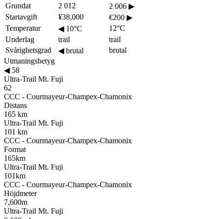
Grundat
2 012
2 006
▶
Startavgift
¥38,000
€200
▶
Temperatur
12°C
◀
10°C
Underlag
trail
trail
Svårighetsgrad
brutal
◀
brutal
Utmaningsbetyg
◀
58
Ultra-Trail Mt. Fuji
62
CCC - Courmayeur-Champex-Chamonix
Distans
165 km
Ultra-Trail Mt. Fuji
101 km
CCC - Courmayeur-Champex-Chamonix
Format
165km
Ultra-Trail Mt. Fuji
101km
CCC - Courmayeur-Champex-Chamonix
Höjdmeter
7,600m
Ultra-Trail Mt. Fuji