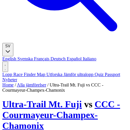
SV
English
Svenska
Français
Deutsch
Español
Italiano
Lopp
Race Finder
Map
Utforska
Jämför ultralopp
Quiz
Passport
Nyheter
Home
/
Alla jämförelser
/
Ultra-Trail Mt. Fuji vs CCC -
Courmayeur-Champex-Chamonix
Ultra-Trail Mt. Fuji
vs
CCC -
Courmayeur-Champex-
Chamonix