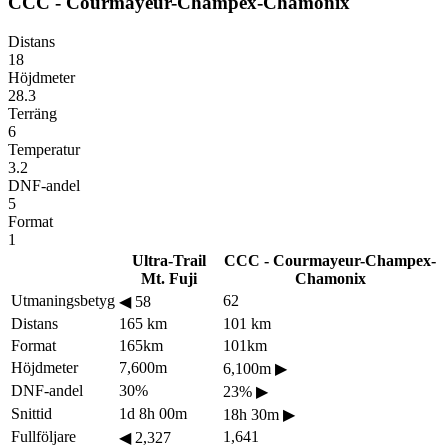
CCC - Courmayeur-Champex-Chamonix
Distans
18
Höjdmeter
28.3
Terräng
6
Temperatur
3.2
DNF-andel
5
Format
1
Ultra-Trail
CCC - Courmayeur-Champex-
Mt. Fuji
Chamonix
Utmaningsbetyg
62
◀
58
Distans
165 km
101 km
Format
165km
101km
Höjdmeter
7,600m
6,100m
▶
DNF-andel
30%
23%
▶
Snittid
1d 8h 00m
18h 30m
▶
Fullföljare
1,641
◀
2,327