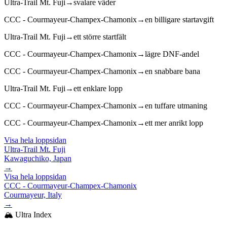
Ultra-Trail Mt. Fuji
→
svalare väder
CCC - Courmayeur-Champex-Chamonix
→
en billigare startavgift
Ultra-Trail Mt. Fuji
→
ett större startfält
CCC - Courmayeur-Champex-Chamonix
→
lägre DNF-andel
CCC - Courmayeur-Champex-Chamonix
→
en snabbare bana
Ultra-Trail Mt. Fuji
→
ett enklare lopp
CCC - Courmayeur-Champex-Chamonix
→
en tuffare utmaning
CCC - Courmayeur-Champex-Chamonix
→
ett mer anrikt lopp
Visa hela loppsidan
Ultra-Trail Mt. Fuji
Kawaguchiko, Japan
→
Visa hela loppsidan
CCC - Courmayeur-Champex-Chamonix
Courmayeur, Italy
→
🏔️ Ultra Index