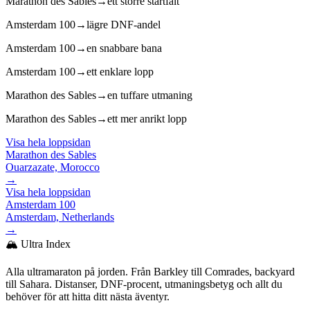
Marathon des Sables
→
ett större startfält
Amsterdam 100
→
lägre DNF-andel
Amsterdam 100
→
en snabbare bana
Amsterdam 100
→
ett enklare lopp
Marathon des Sables
→
en tuffare utmaning
Marathon des Sables
→
ett mer anrikt lopp
Visa hela loppsidan
Marathon des Sables
Ouarzazate, Morocco
→
Visa hela loppsidan
Amsterdam 100
Amsterdam, Netherlands
→
🏔️ Ultra Index
Alla ultramaraton på jorden. Från Barkley till Comrades, backyard
till Sahara. Distanser, DNF-procent, utmaningsbetyg och allt du
behöver för att hitta ditt nästa äventyr.