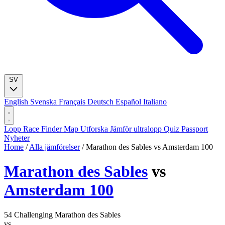
SV
English
Svenska
Français
Deutsch
Español
Italiano
Lopp
Race Finder
Map
Utforska
Jämför ultralopp
Quiz
Passport
Nyheter
Home
/
Alla jämförelser
/
Marathon des Sables vs Amsterdam 100
Marathon des Sables
vs
Amsterdam 100
54
Challenging
Marathon des Sables
vs