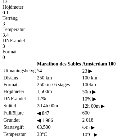
13
Höjdmeter
0.1
Terräng
3
Temperatur
3.4
DNF-andel
3
Format
0
Marathon des Sables
Amsterdam 100
Utmaningsbetyg
54
23
▶
Distans
250 km
100 km
Format
250km / 6 stages
100km
Höjdmeter
1,500m
50m
▶
DNF-andel
12%
10%
▶
Snittid
2d 4h 00m
12h 00m
▶
Fullföljare
600
◀
847
Grundat
2 018
◀
1 986
Startavgift
€3,500
€95
▶
Temperatur
38°C
10°C
▶