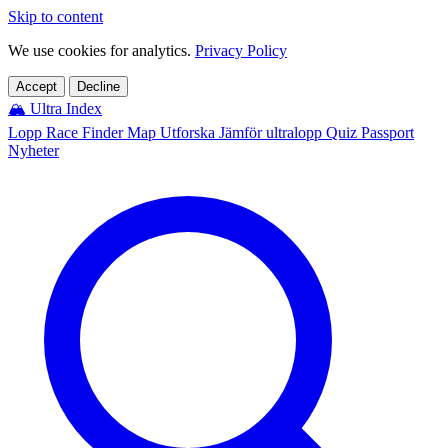
Skip to content
We use cookies for analytics.
Privacy Policy
Accept
Decline
🏔️
Ultra Index
Lopp
Race Finder
Map
Utforska
Jämför ultralopp
Quiz
Passport
Nyheter