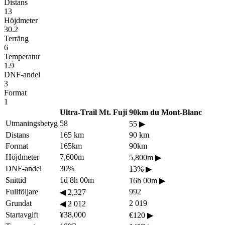
Distans
13
Höjdmeter
30.2
Terräng
6
Temperatur
1.9
DNF-andel
3
Format
1
Ultra-Trail Mt. Fuji
90km du Mont-Blanc
Utmaningsbetyg
58
55
▶
Distans
165 km
90 km
Format
165km
90km
Höjdmeter
7,600m
5,800m
▶
DNF-andel
30%
13%
▶
Snittid
1d 8h 00m
16h 00m
▶
Fullföljare
992
◀
2,327
Grundat
2 019
◀
2 012
Startavgift
¥38,000
€120
▶