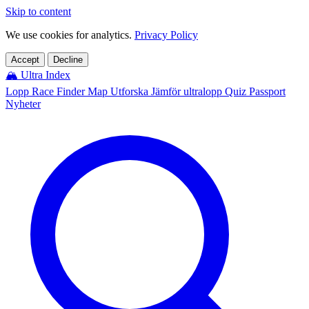
Skip to content
We use cookies for analytics.
Privacy Policy
Accept
Decline
🏔️
Ultra Index
Lopp
Race Finder
Map
Utforska
Jämför ultralopp
Quiz
Passport
Nyheter