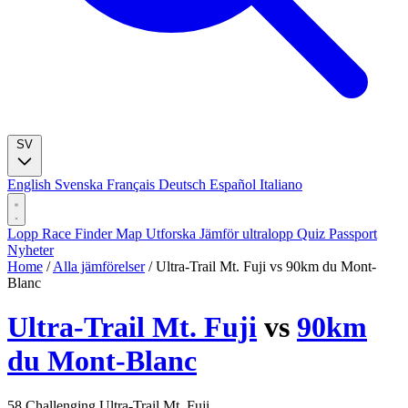
SV
English
Svenska
Français
Deutsch
Español
Italiano
Lopp
Race Finder
Map
Utforska
Jämför ultralopp
Quiz
Passport
Nyheter
Home
/
Alla jämförelser
/
Ultra-Trail Mt. Fuji vs 90km du Mont-
Blanc
Ultra-Trail Mt. Fuji
vs
90km
du Mont-Blanc
58
Challenging
Ultra-Trail Mt. Fuji