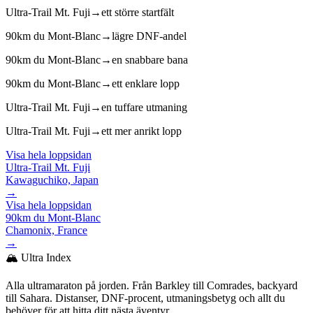
Ultra-Trail Mt. Fuji
→
ett större startfält
90km du Mont-Blanc
→
lägre DNF-andel
90km du Mont-Blanc
→
en snabbare bana
90km du Mont-Blanc
→
ett enklare lopp
Ultra-Trail Mt. Fuji
→
en tuffare utmaning
Ultra-Trail Mt. Fuji
→
ett mer anrikt lopp
Visa hela loppsidan
Ultra-Trail Mt. Fuji
Kawaguchiko, Japan
→
Visa hela loppsidan
90km du Mont-Blanc
Chamonix, France
→
🏔️ Ultra Index
Alla ultramaraton på jorden. Från Barkley till Comrades, backyard
till Sahara. Distanser, DNF-procent, utmaningsbetyg och allt du
behöver för att hitta ditt nästa äventyr.