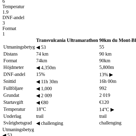
6
Temperatur
1.9
DNF-andel
3
Format
1
Transvulcania Ultramarathon
90km du Mont-Bl
Utmaningsbetyg
55
◀
53
Distans
74 km
90 km
Format
74km
90km
Höjdmeter
5,800m
◀
4,350m
DNF-andel
15%
13%
▶
Snittid
16h 00m
◀
11h 30m
Fullföljare
992
◀
1,000
Grundat
2 019
◀
2 009
Startavgift
€120
◀
€80
Temperatur
18°C
14°C
▶
Underlag
trail
trail
Svårighetsgrad
challenging
◀
challenging
Utmaningsbetyg
◀
53