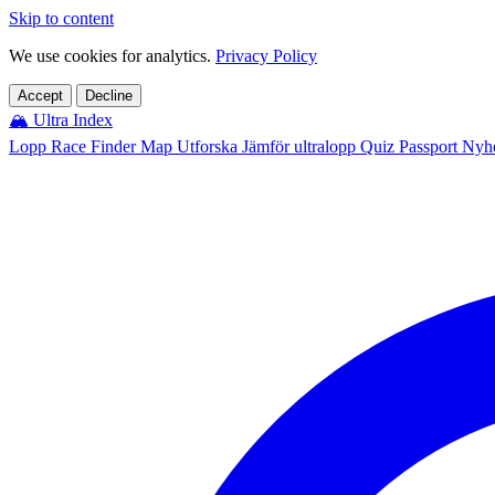
Skip to content
We use cookies for analytics.
Privacy Policy
Accept
Decline
🏔️
Ultra Index
Lopp
Race Finder
Map
Utforska
Jämför ultralopp
Quiz
Passport
Nyhe