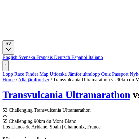
SV
English
Svenska
Français
Deutsch
Español
Italiano
Lopp
Race Finder
Map
Utforska
Jämför ultralopp
Quiz
Passport
Nyhe
Home
/
Alla jämförelser
/
Transvulcania Ultramarathon vs 90km du 
Transvulcania Ultramarathon
v
53
Challenging
Transvulcania Ultramarathon
vs
55
Challenging
90km du Mont-Blanc
Los Llanos de Aridane, Spain
|
Chamonix, France