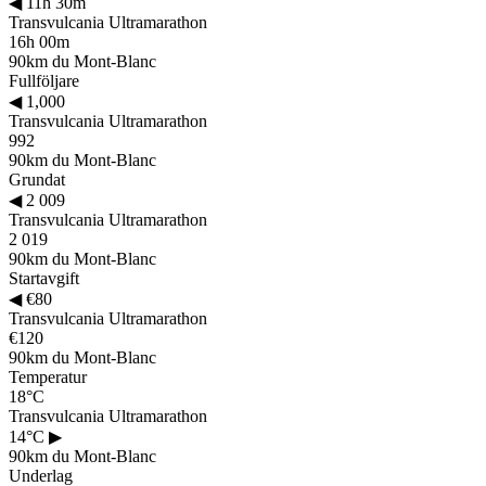
◀
11h 30m
Transvulcania Ultramarathon
16h 00m
90km du Mont-Blanc
Fullföljare
◀
1,000
Transvulcania Ultramarathon
992
90km du Mont-Blanc
Grundat
◀
2 009
Transvulcania Ultramarathon
2 019
90km du Mont-Blanc
Startavgift
◀
€80
Transvulcania Ultramarathon
€120
90km du Mont-Blanc
Temperatur
18°C
Transvulcania Ultramarathon
14°C
▶
90km du Mont-Blanc
Underlag