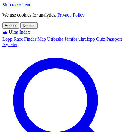
Skip to content
We use cookies for analytics.
Privacy Policy
Accept
Decline
🏔️
Ultra Index
Lopp
Race Finder
Map
Utforska
Jämför ultralopp
Quiz
Passport
Nyheter