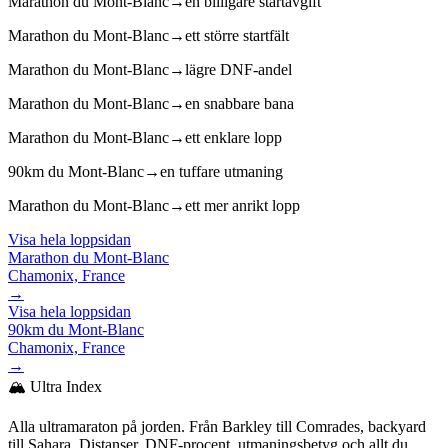
Marathon du Mont-Blanc
→
en billigare startavgift
Marathon du Mont-Blanc
→
ett större startfält
Marathon du Mont-Blanc
→
lägre DNF-andel
Marathon du Mont-Blanc
→
en snabbare bana
Marathon du Mont-Blanc
→
ett enklare lopp
90km du Mont-Blanc
→
en tuffare utmaning
Marathon du Mont-Blanc
→
ett mer anrikt lopp
Visa hela loppsidan
Marathon du Mont-Blanc
Chamonix, France
→
Visa hela loppsidan
90km du Mont-Blanc
Chamonix, France
→
🏔️ Ultra Index
Alla ultramaraton på jorden. Från Barkley till Comrades, backyard
till Sahara. Distanser, DNF-procent, utmaningsbetyg och allt du