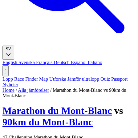
SV
English
Svenska
Français
Deutsch
Español
Italiano
Lopp
Race Finder
Map
Utforska
Jämför ultralopp
Quiz
Passport
Nyheter
Home
/
Alla jämförelser
/
Marathon du Mont-Blanc vs 90km du
Mont-Blanc
Marathon du Mont-Blanc
vs
90km du Mont-Blanc
47
Challenging
Marathon du Mont-Blanc