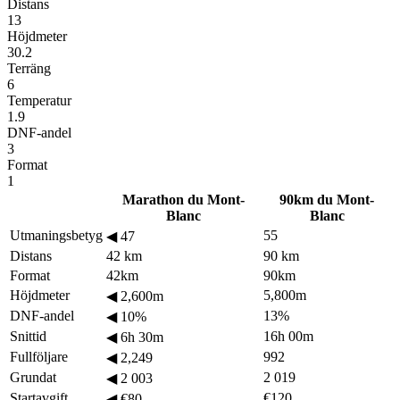
Distans
13
Höjdmeter
30.2
Terräng
6
Temperatur
1.9
DNF-andel
3
Format
1
Marathon du Mont-
90km du Mont-
Blanc
Blanc
Utmaningsbetyg
55
◀
47
Distans
42 km
90 km
Format
42km
90km
Höjdmeter
5,800m
◀
2,600m
DNF-andel
13%
◀
10%
Snittid
16h 00m
◀
6h 30m
Fullföljare
992
◀
2,249
Grundat
2 019
◀
2 003
Startavgift
€120
◀
€80