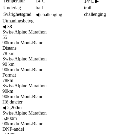
Temperatur
14°C
14°C
▶
Underlag
trail
trail
Svårighetsgrad
challenging
◀
challenging
Utmaningsbetyg
◀
38
Swiss Alpine Marathon
55
90km du Mont-Blanc
Distans
78 km
Swiss Alpine Marathon
90 km
90km du Mont-Blanc
Format
78km
Swiss Alpine Marathon
90km
90km du Mont-Blanc
Höjdmeter
◀
2,260m
Swiss Alpine Marathon
5,800m
90km du Mont-Blanc
DNF-andel