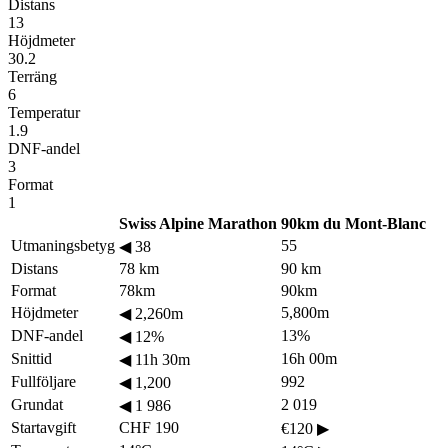
Distans
13
Höjdmeter
30.2
Terräng
6
Temperatur
1.9
DNF-andel
3
Format
1
Swiss Alpine Marathon
90km du Mont-Blanc
Utmaningsbetyg
55
◀
38
Distans
78 km
90 km
Format
78km
90km
Höjdmeter
5,800m
◀
2,260m
DNF-andel
13%
◀
12%
Snittid
16h 00m
◀
11h 30m
Fullföljare
992
◀
1,200
Grundat
2 019
◀
1 986
Startavgift
CHF 190
€120
▶