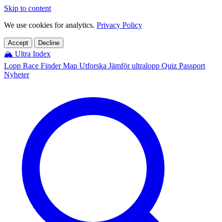
Skip to content
We use cookies for analytics.
Privacy Policy
Accept
Decline
🏔️
Ultra Index
Lopp
Race Finder
Map
Utforska
Jämför ultralopp
Quiz
Passport
Nyheter