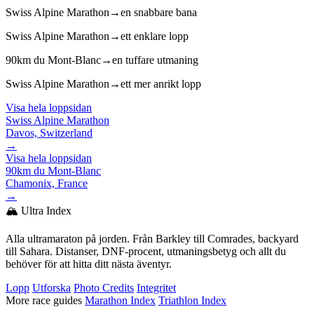
Swiss Alpine Marathon
→
en snabbare bana
Swiss Alpine Marathon
→
ett enklare lopp
90km du Mont-Blanc
→
en tuffare utmaning
Swiss Alpine Marathon
→
ett mer anrikt lopp
Visa hela loppsidan
Swiss Alpine Marathon
Davos, Switzerland
→
Visa hela loppsidan
90km du Mont-Blanc
Chamonix, France
→
🏔️ Ultra Index
Alla ultramaraton på jorden. Från Barkley till Comrades, backyard
till Sahara. Distanser, DNF-procent, utmaningsbetyg och allt du
behöver för att hitta ditt nästa äventyr.
Lopp
Utforska
Photo Credits
Integritet
More race guides
Marathon Index
Triathlon Index