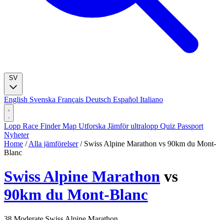
SV
English
Svenska
Français
Deutsch
Español
Italiano
Lopp
Race Finder
Map
Utforska
Jämför ultralopp
Quiz
Passport
Nyheter
Home
/
Alla jämförelser
/
Swiss Alpine Marathon vs 90km du Mont-
Blanc
Swiss Alpine Marathon
vs
90km du Mont-Blanc
38
Moderate
Swiss Alpine Marathon